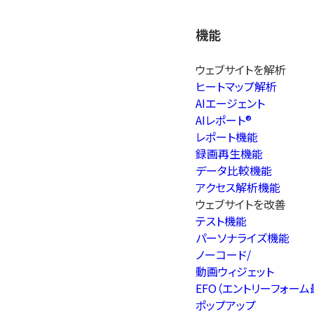
機能
ウェブサイトを解析
ヒートマップ解析
AIエージェント
顧客
を
C
V
R
を
改
善
AIレポート®
レポート機能
録画再生機能
体験
変
R
O
I
を
向
データ比較機能
アクセス解析機能
ウェブサイトを改善
え、
テスト機能
パーソナライズ機能
ノーコード/
動画ウィジェット
Webサイト
EFO（エントリーフォーム
ポップアップ