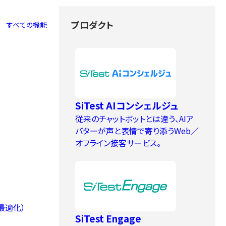
プロダクト
すべての機能
す
る
L
T
V
を
最
大
化
す
SiTest AIコンシェルジュ
上
さ
せ
る
離
脱
を
防
止
従来のチャットボットとは違う、AIア
バターが声と表情で寄り添うWeb／
オフライン接客サービス。
の分析・A/Bテスト・
動画接客をAI×ノー
最適化）
SiTest Engage