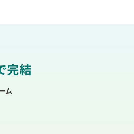
で完結
ーム