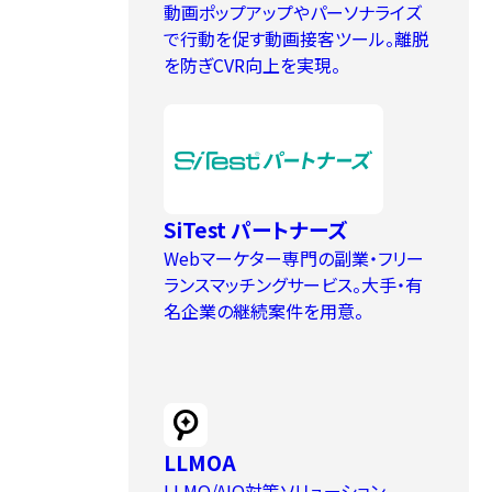
ヒートマップ
A/Bテスト
動画ポップアップやパーソナライズ
EFO
パーソナライズ
動画接客
で行動を促す動画接客ツール。離脱
を防ぎCVR向上を実現。
まずは無料でトライアル
SiTest パートナーズ
Webマーケター専門の副業・フリー
ランスマッチングサービス。大手・有
名企業の継続案件を用意。
LLMOA
LLMO/AIO対策ソリューション