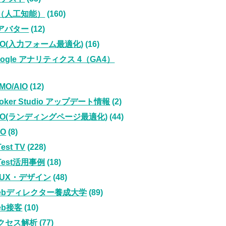
I（人工知能）
(160)
Iアバター
(12)
FO(入力フォーム最適化)
(16)
oogle アナリティクス 4（GA4）
MO/AIO
(12)
ooker Studio アップデート情報
(2)
PO(ランディングページ最適化)
(44)
EO
(8)
Test TV
(228)
iTest活用事例
(18)
I/UX・デザイン
(48)
ebディレクター養成大学
(89)
eb接客
(10)
クセス解析
(77)