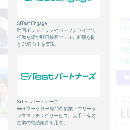
2025/06/10
【無料オンラインセミナー】AIアバター
SiTest Engage
×WEBサイト SiTest活用セミナー ～AIア
動画ポップアップやパーソナライズで
バター活用で広がる未来の可能性～
行動を促す動画接客ツール。離脱を防
ぎCVR向上を実現。
イベント情報
2025/05/22
【無料オンラインセミナー】コンバージョ
ン最大化の新常識！ 広告→コンテンツ→ウ
ェブ改善まで一気通貫で成果を上げる方法
とは？
SiTest パートナーズ
Webマーケター専門の副業・フリーラ
イベント情報
ンスマッチングサービス。大手・有名
企業の継続案件を用意。