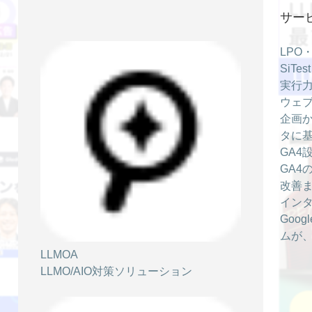
2025/02/05
サー
【無料オンラインセミナー】すぐにでき
る、すぐに効果が出る CV 数を最大化する
LPO
「 Web サイト・広告・ SNS 」改善 “虎の
SiT
巻”
実行力
ウェブ
イベント情報
企画か
タに
GA4
2024/12/24
GA4
【無料オンラインセミナー】サイト改善の
改善
プロが語る ECサイトのコンバージョンを
イン
最大化する方法
Goo
イベント情報
ムが
LLMOA
LLMO/AIO対策ソリューション
2024/08/02