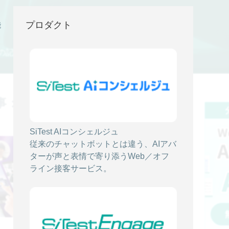
プロダクト
能
の記事
事：
SiTest AIコンシェルジュ
2025/06/19
従来のチャットボットとは違う、AIアバ
【無料オンラインセミナー】「縦スクロー
ターが声と表情で寄り添うWeb／オフ
ル、もう古い。」 スマホ世代に刺さる“ ス
ライン接客サービス。
ワイプ LP ”の破壊力とは？
イベント情報