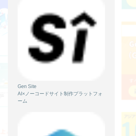
【無料オンラインセミナー】LP制作 ×生成
AI ～ 売れる LP を効率的に作るコツ～
イベント情報
2024/07/23
【無料オンラインセミナー】SiTest 新機能:
クリエイティブ人材不足を解決！ ノーコー
ドウィジェットで実現する簡単サイト改
Gen Site
善
AI×ノーコードサイト制作プラットフォ
ーム
イベント情報
2024/03/11
無料オンラインセミナー【EC事業における