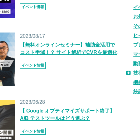
イベント情報
イ
お
そ
ヒ
2023/08/17
【無料オンラインセミナー】補助金活用で
プ
コスト半減！？ サイト解析でCVRを最適化
マ
動
イベント情報
技
機
統
2023/06/28
【 Google オプティマイズサポート終了】
A/B テストツールはどう選ぶ？
イベント情報