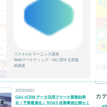
ブランド価値向上の基礎基本】～ケースを
用いたマーケ戦略～広告施策～CRM戦略の
考え方を大公開！～
イベント情報
2023/11/20
無料オンラインセミナー【GA4×CRM×BIの
合わせワザ】マーケティング業務に100%
リスナビe-ラーニング講座
集中し、ROASを最大化／ターゲット精度
Webマーケティング・AIに関する実践
向上の活用術を事例でご紹介
的講座
記
イベント情報
2023/10/13
カ
GA4 ×CRM データ活用でマーケ業務効率
化！予算最適化／ ROAS 改善事例公開セミ
A