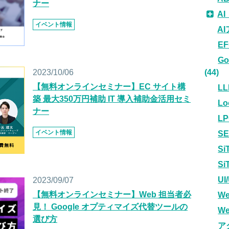
ナー
A
イベント情報
A
E
G
2023/10/06
(44)
【無料オンラインセミナー】EC サイト構
LL
築 最大350万円補助 IT 導入補助金活用セミ
L
ナー
L
イベント情報
S
Si
S
U
2023/09/07
【無料オンラインセミナー】Web 担当者必
W
見！ Google オプティマイズ代替ツールの
W
選び方
ア