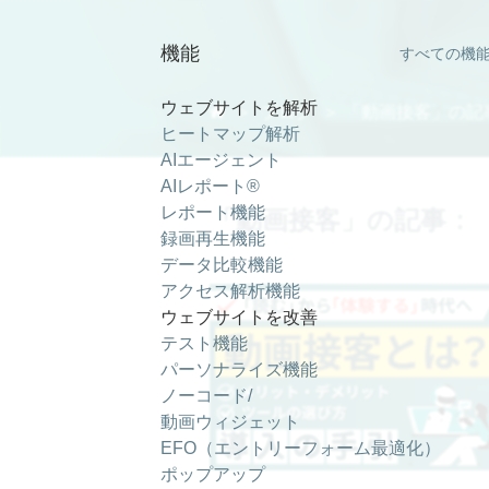
動画接客 ｜ SiTest (サイテスト) ブログ
機能
すべての機
ウェブサイトを解析

＞
ブログ
＞ 「動画接客」の記
ヒートマップ解析
AIエージェント
AIレポート®
レポート機能
「動画接客」の記事：
録画再生機能
データ比較機能
アクセス解析機能
ウェブサイトを改善
テスト機能
パーソナライズ機能
ノーコード/
動画ウィジェット
EFO（エントリーフォーム最適化）
ポップアップ