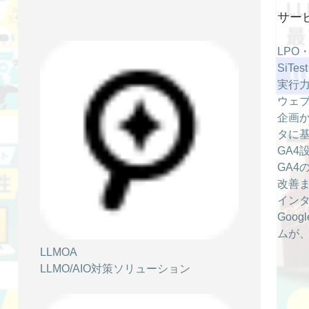
2025/12/22
サー
AI接客の種類と導入効果とは？業界別事例
やEC活用のポイントを解説
LPO
SiT
AIアバター
Web接客
動画接客
実行力
ウェブ
企画か
タに
GA4
2025/12/19
GA4
AIアバターの7つの危険性とは？リスクを
改善
見抜く方法と安全な活用法を解説！
イン
AIアバター
Web接客
動画接客
Goo
ムが
LLMOA
LLMO/AIO対策ソリューション
2025/10/01