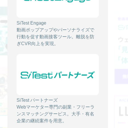
2026/01/27
アバター接客とは？ECサイトやLPへ導入
SiTest Engage
するメリットと投資対効果を解説！
動画ポップアップやパーソナライズで
行動を促す動画接客ツール。離脱を防
AIアバター
Web接客
動画接客
ぎCVR向上を実現。
2026/01/08
離脱率改善と人手不足を解消！ウェブサイ
トに “ AI アバター接客 ” を導入すべき理由
AIアバター
Web接客
動画接客
SiTest パートナーズ
Webマーケター専門の副業・フリーラ
ンスマッチングサービス。大手・有名
企業の継続案件を用意。