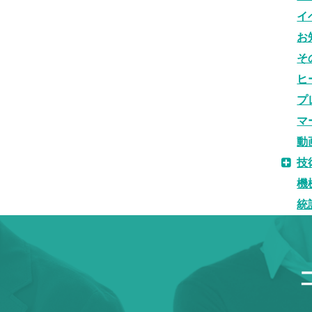
イ
お
そ
ヒ
プ
マ
動
技
機
統