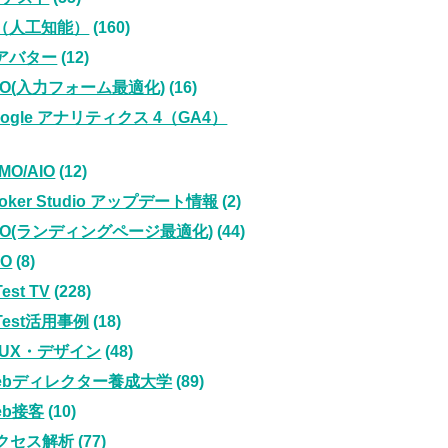
I（人工知能）
(160)
Iアバター
(12)
FO(入力フォーム最適化)
(16)
oogle アナリティクス 4（GA4）
MO/AIO
(12)
ooker Studio アップデート情報
(2)
PO(ランディングページ最適化)
(44)
EO
(8)
Test TV
(228)
iTest活用事例
(18)
I/UX・デザイン
(48)
ebディレクター養成大学
(89)
eb接客
(10)
クセス解析
(77)