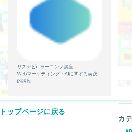
活用事例を解説｜おすすめのツールも紹介
AIアバター
Web接客
動画接客
2025/07/03
離脱防止ポップアップとは？コンバージョ
ン率を改善する方法とおすすめツール3選
リスナビe-ラーニング講座
Webマーケティング・AIに関する実践
EFO(入力フォーム最適化)
Web接客
動画接客
的講座
記
トップページに戻る
カ
A