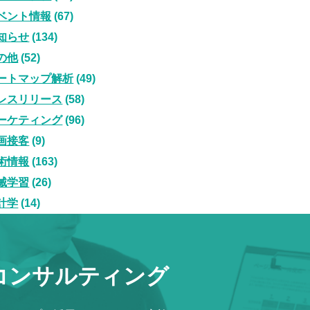
ベント情報
(67)
知らせ
(134)
の他
(52)
ートマップ解析
(49)
レスリリース
(58)
ーケティング
(96)
画接客
(9)
術情報
(163)
械学習
(26)
計学
(14)
コンサルティング