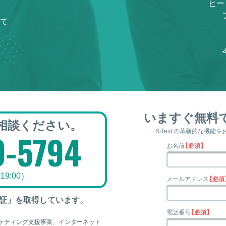
ヒー
て
いますぐ無料
相談ください。
SiTest の革新的な機能を
0-5794
お名前
【必須】
19:00）
メールアドレス
【必須
認証」を取得しています。
電話番号
【必須】
ケティング支援事業、インターネット