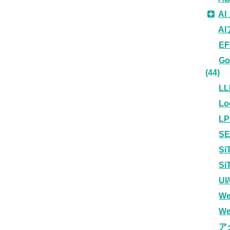
A
A
E
G
(44)
LL
L
L
S
Si
S
U
W
W
ア