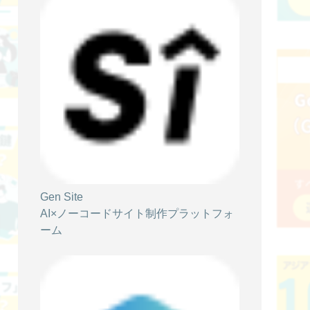
ポップアップ対応の動画接客ツールおすす
め6選｜選び方と活用事例を解説！
AIアバター
Web接客
動画接客
2025/07/30
【最新版】Web接客とは？ツールの選び方
からCVR改善の実践法まで徹底解説
Gen Site
AIアバター
Web接客
動画接客
AI×ノーコードサイト制作プラットフォ
ーム
2025/07/03
AIアバターとは？メリット・デメリットや