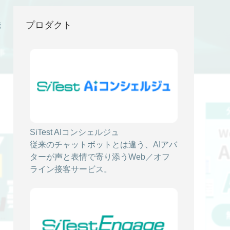
プロダクト
能
事
SiTest AIコンシェルジュ
2026/03/02
従来のチャットボットとは違う、AIアバ
動画接客とは？5つの導入メリットと成功
ターが声と表情で寄り添うWeb／オフ
事例｜失敗しないツールの選び方
ライン接客サービス。
Web接客
動画接客