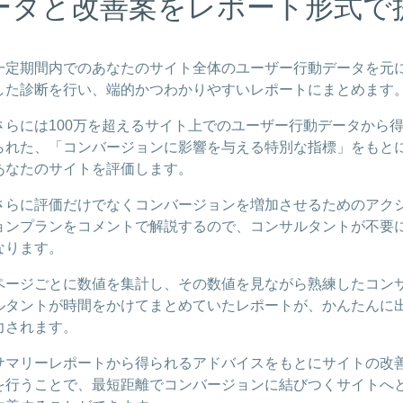
ータと改善案を
レポート形式で
一定期間内でのあなたのサイト全体のユーザー行動データを元
した診断を行い、端的かつわかりやすいレポートにまとめます
さらには100万を超えるサイト上でのユーザー行動データから
られた、「コンバージョンに影響を与える特別な指標」をもと
あなたのサイトを評価します。
さらに評価だけでなくコンバージョンを増加させるためのアク
ョンプランをコメントで解説するので、コンサルタントが不要
なります。
ページごとに数値を集計し、その数値を見ながら熟練したコン
ルタントが時間をかけてまとめていたレポートが、かんたんに
力されます。
サマリーレポートから得られるアドバイスをもとにサイトの改
を行うことで、最短距離でコンバージョンに結びつくサイトへ