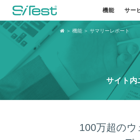
機能
サー

＞
機能
＞ サマリーレポート
サイト内
100万超の
ウ