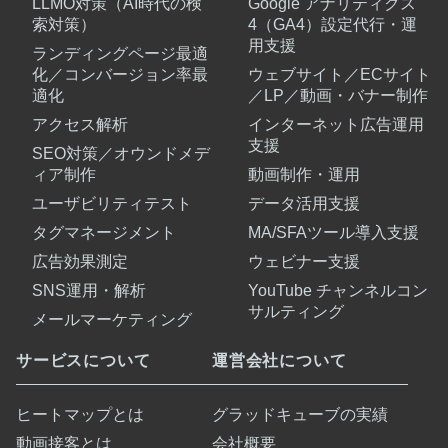
LLMO対策（AI時代の検
Google アナリティクス
索対策）
4（GA4）設定代行・運
用支援
ランディングページ最適
化／コンバージョン率最
ウェブサイト／ECサイト
適化
／LP／動画・バナー制作
アクセス解析
インターネット広告運用
支援
SEO対策／オウンドメデ
ィア制作
動画制作・運用
ユーザビリティテスト
データ活用支援
タグマネージメント
MA/SFAツール導入支援
広告効果測定
ウェビナー支援
SNS運用・解析
YouTube チャンネルコン
サルティング
メールマーケティング
サービスについて
運営会社について
ヒートマップとは
グラッドキューブの実績
動画接客とは
会社概要