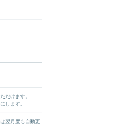
いただけます。
能にします。
には翌月度も自動更