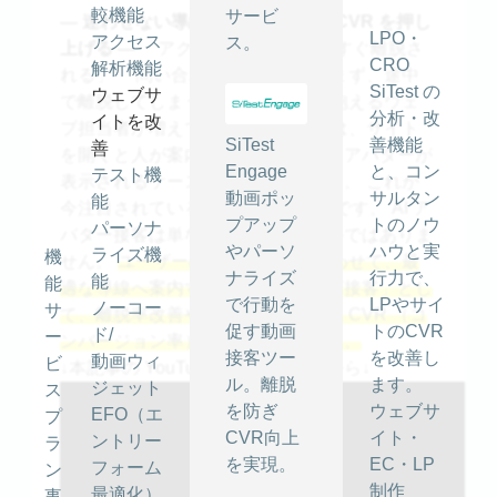
較機能
サービ
― 迷わせない導線が、滞在時間と CVR を押し
LPO・
アクセス
ス。
上げる ―
「アクセスはあるのに、すぐ離脱さ
CRO
解析機能
れる」 「問い合わせや購入まで進まず、途中
SiTest の
ウェブサ
で離脱してしまう」 そんな悩みを抱えるウェ
分析・改
イトを改
ブ担当者が増えています。 最近では、サイト
SiTest
善機能
善
を開くと人が案内してくれるようなアバターが
Engage
と、コン
テスト機
表示されるケースも増えてきました。 これが
動画ポッ
サルタン
能
今注目されている AI アバター接客です。 AI ア
プアップ
トのノウ
パーソナ
バター接客は単なるチャットツールではありま
やパーソ
ハウと実
ライズ機
機
せん。
ユーザーの悩みや目的に合わせて、最
ナライズ
行力で、
能
能
適な導線へ案内する「新しいウェブ接客」とし
で行動を
LPやサイ
ノーコー
サ
て、離脱率改善や滞在時間の向上、 CVR （コ
促す動画
トのCVR
ド/
ー
ンバージョン率）改善に貢献します。
接客ツー
を改善し
動画ウィ
ビ
↓本記事の YouTube 動画はこちらから↓
ル。離脱
ます。
ジェット
ス
を防ぎ
ウェブサ
EFO（エ
プ
CVR向上
イト・
ントリー
ラ
を実現。
EC・LP
フォーム
ン
制作
最適化）
事