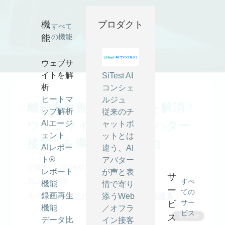
機
プロダクト
すべて
の機能
能
ウェブサ
イトを解
SiTest AI
析
コンシェ
ヒートマ
ルジュ
離脱率改善と人手不足を解消！
ップ解析
従来のチ
ウェブサイトに “ AI アバター
AIエージ
ャットボ
ェント
ットとは
接客 ” を導入すべき理由
AIレポー
違う、AI
ト®
アバター
公開日：2026/01/08
最終更新日：
レポート
が声と表
サ
2026/05/08
すべ
機能
情で寄り
ー
ての
カテゴリ -
録画再生
AIアバター
,
Web接客
,
動画接客
添うWeb
サー
ビ
機能
／オフラ
ビス
ス
データ比
イン接客