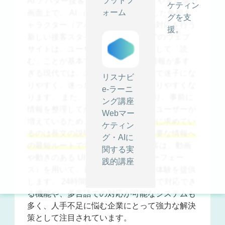
ラットフ
AI アバター接客とは、ウェブサイトや実店舗の
ケティン
ォーム
画面上で、 AI （人工知能）を活用した仮想キ
グを支
ャラクター（アバター）がお客様の対応を行う
援。
新しい接客スタイルです。 これまでのウェブ
サイトは、ユーザーが自ら情報を探して「読
む」ことが基本でした。 しかし、情報が多す
ぎる現代では、ユーザーがサイト内で迷子にな
リスナビ
りやすく、迷った瞬間に離脱が起こりやすくな
e-ラーニ
ります。 また、 AI 検索の普及により、事前に
ング講座
情報を整理してからサイトを訪れるユーザーが
Webマー
増えているため、
サイトに来た瞬間に求めてい
ケティン
るのは長文の説明よりも、自分に必要な情報へ
グ・AIに
の最短ルートです。
AI アバター接客は、動画
関する実
や動きのある UI （ユーザーインターフェー
践的講座
ス）を用いて、直感的に理解できる体験を提供
します。 24時間365日いつでも自動で対応でき
る機能や、多言語での対応が可能なシステムも
多く、人手不足に悩む企業にとって強力な解決
策として注目されています。