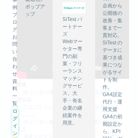
企画から
ポップア
例
公開後の
ップ
ブ
SiTest パ
改善・集
ロ
ートナー
客まで一
グ
ズ
貫対応。
お
Webマー
SiTest の
問
ケター専
データに
い
門の副
基づき成
合
業・フリ
果につな
わ
ーランス
がるサイ
せ
マッチン
トを制
資
目次
グサービ
作。
料
AI アバター接客とは？ 注目される背景と基
ス。大
GA4設定
一
礎知識
手・有名
代行・運
覧
ウェブサイトに AI アバター接客を導入する
企業の継
用支援
ロ
メリット
続案件を
GA4の初
グ
AI アバター接客のデメリットと導入時の注
用意。
期設定か
イ
意点
ら、KPI
ン
成果を出すなら “ 選択式アバター ” がおすす