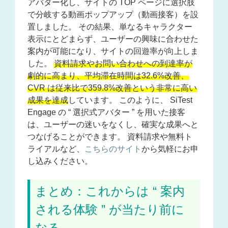
アバター化し、サイトの TOP ページに選択肢
で分岐する動画ポップアップ（動画接客）を設
置しました。 その結果、単なるキャラクター
表示にとどまらず、ユーザーの興味に合わせた
案内が可能になり、サイトの回遊率が向上しま
した。
資料請求やお問い合わせへの到達率が
劇的に高まり、平均滞在時間は32.6%改善、
CVR は従来比で359.8%改善という非常に高い
成果を達成
しています。 このように、 SiTest
Engage の “ 選択式アバター ” を用いた接客
は、ユーザーの迷いをなくし、確実な成果へと
つなげることができます。 資料請求や無料ト
ライアルなど、
こちらのサイト
から気軽にお申
し込みください。
まとめ：これからは “ 案内
される体験 ” が当たり前に
なる