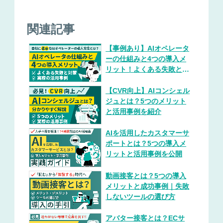
関連記事
【事例あり】AIオペレータ
ーの仕組みと4つの導入メ
リット！よくある失敗と対
策
【CVR向上】AIコンシェル
ジュとは？5つのメリット
と活用事例を紹介
AIを活用したカスタマーサ
ポートとは？5つの導入メ
リットと活用事例を公開
動画接客とは？5つの導入
メリットと成功事例｜失敗
しないツールの選び方
アバター接客とは？ECサ