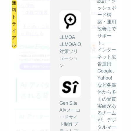
設計・ダ
無
めな理由
ッシュボ
料
“ 体験型接客 ” を実現する SiTest Engage と
ード構
ト
は
築・運用
ラ
まとめ：これからは “ 案内される体験 ” が当
改善まで
イ
たり前になる
サポー
LLMOA
ア
ト。
LLMO/AIO
ル
インター
対策ソリ
ネット広
ューショ
告運用
ン
Google、
Yahoo!
AI アバター接客とは？ 注目
など各媒
体から多
される背景と基礎知識
くの受賞
Gen Site
実績があ
AI×ノーコ
るチーム
AI アバター接客の仕組みと特徴
ードサイ
が、デジ
ト制作プ
タルマー