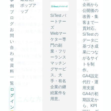
SiTestに新機能「パーソナライズLP」がリリー
企画から
ポップア
例
公開後の
スされ、ポップアップ機能にも新たな機能が加
ップ
ブ
SiTest パ
改善・集
わりました。
ロ
ートナー
客まで一
グ
本機能の追加より、柔軟な設定が可能となり、
ズ
貫対応。
お
さらに精度の高い分析が可能となりました。
Webマー
SiTest の
問
ケター専
データに
い
本セミナーでは、この度追加された新機能の概
門の副
基づき成
合
要、設定方法、活用方法などを解説するほか、
業・フリ
果につな
わ
昨年11月に追加されたカスタムディメンション
ーランス
がるサイ
せ
マッチン
の機能についても説明いたします。
トを制
資
グサービ
作。
既にSiTest をご利用いただいている方も、これ
料
ス。大
GA4設定
から導入を検討中の方にもお役立ていただける
一
手・有名
代行・運
覧
情報です。
企業の継
用支援
ロ
続案件を
GA4の初
グ
こんな方におすすめ
用意。
期設定か
イ
ら、KPI
ン