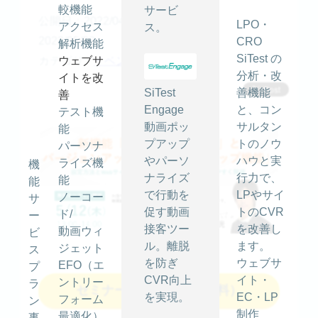
較機能
サービ
公開日：2022/04/27
最終更新日：
LPO・
アクセス
ス。
2022/05/02
CRO
解析機能
SiTest の
カテゴリ -
ウェブサ
イベント情報
分析・改
イトを改
SiTest
善機能
善
Engage
と、コン
テスト機
動画ポッ
サルタン
能
プアップ
トのノウ
パーソナ
やパーソ
ハウと実
ライズ機
機
ナライズ
行力で、
能
能
で行動を
LPやサイ
ノーコー
サ
促す動画
トのCVR
ド/
ー
接客ツー
を改善し
動画ウィ
ビ
ル。離脱
ます。
ジェット
ス
を防ぎ
ウェブサ
EFO（エ
プ
CVR向上
イト・
ントリー
ラ
セミナーへ申し込む（無料）
を実現。
EC・LP
フォーム
ン
制作
最適化）
事