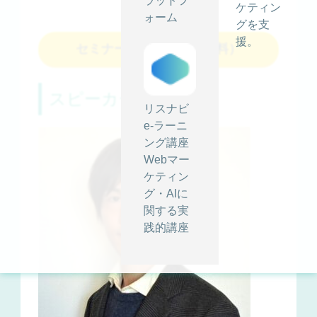
ラットフ
ケティン
ォーム
グを支
援。
セミナーへ申し込む（無料）
スピーカー紹介
リスナビ
e-ラーニ
ング講座
Webマー
ケティン
グ・AIに
関する実
践的講座