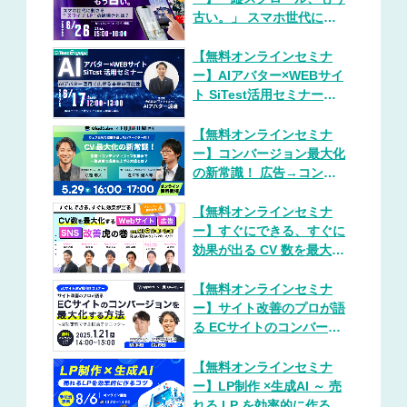
古い。」 スマホ世代に刺
さる“ スワイプ LP ”の破
壊力とは？
【無料オンラインセミナ
ー】AIアバター×WEBサイ
ト SiTest活用セミナー
～AIアバター活用で広がる
未来の可能性～
【無料オンラインセミナ
ー】コンバージョン最大化
の新常識！ 広告→コンテ
ンツ→ウェブ改善まで一気
通貫で成果を上げる方法と
【無料オンラインセミナ
は？
ー】すぐにできる、すぐに
効果が出る CV 数を最大化
する「 Web サイト・広
告・ SNS 」改善 “虎の巻”
【無料オンラインセミナ
ー】サイト改善のプロが語
る ECサイトのコンバージ
ョンを最大化する方法
【無料オンラインセミナ
ー】LP制作 ×生成AI ～ 売
れる LP を効率的に作るコ