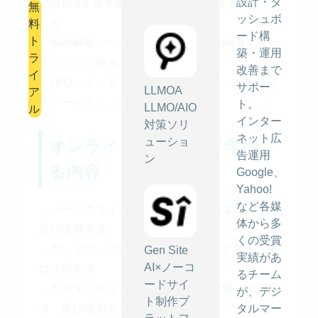
設計・ダ
・SiTestを最大限活用して収益拡大を目指した
無
ッシュボ
い方
料
ード構
ト
・Web解析ツール導入をご検討中のWebマーケ
築・運用
ラ
ティングご担当者
改善まで
イ
・LPO（ランディングページ最適化）にお悩み
サポー
LLMOA
ア
のマーケティングご担当者
ト。
LLMO/AIO
ル
インター
対策ソリ
ネット広
ューショ
オンラインセミナーで学べ
告運用
ン
る内容
Google、
Yahoo!
など各媒
・パーソナライズLPの機能説明、設定方法、
体から多
及び活用方法
くの受賞
・ポップアップ追加機能の説明、設定方法、及
Gen Site
実績があ
AI×ノーコ
び活用方法
るチーム
ードサイ
・カスタムディメンションの機能説明、設定方
が、デジ
ト制作プ
タルマー
法、及び活用方法