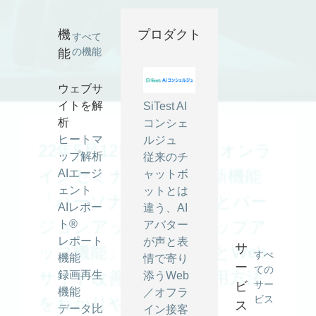
機
プロダクト
すべて
の機能
能
ウェブサ
イトを解
SiTest AI
析
コンシェ
ヒートマ
ルジュ
22年5月12日開催【無料オンラ
ップ解析
従来のチ
インセミナー】SiTest 新機能
AIエージ
ャットボ
ェント
ットとは
「パーソナライズLP」とバー
AIレポー
違う、AI
ジョンアップした「ポップア
ト®
アバター
レポート
が声と表
サ
ップ機能」～ 設定方法とWeb
すべ
機能
情で寄り
ー
ての
サイト改善のための活用方法
録画再生
添うWeb
サー
ビ
機能
／オフラ
をわかりやすく解説 ～
ビス
ス
データ比
イン接客