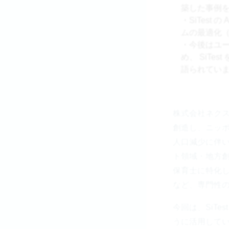
築した事例
・SiTes
ムの最適化（
・今後はユ
め、 SiT
語られてい
株式会社ネク
創造し、ニッポ
人口減少に伴
ト領域・地方創
保育士に特化し
など、専門性
今回は、SiT
うに活用して