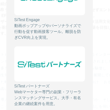
を紹介。
t の A/B テストを活用することで、エンジニア工数に依存せずエ
 EFO ）が可能になり、広告経由の登録率向上を実現。
SiTest Engage
ーザー属性に応じたパーソナライズ化や全社的なデータ活用文
動画ポップアップやパーソナライズで
est を基盤とした「一人ひとりに最適なウェブ体験」の構築を目指
行動を促す動画接客ツール。離脱を防
ます。
ぎCVR向上を実現。
ストビート様は、「人口減少社会において必要とされるインタ
ンを元気にする」という理念を掲げ、 2013年に創業されまし
い多方面に広がる社会課題に対し、テクノロジーの力を駆使し
生領域・グローバル領域において国内外に 17 事業を展開して
た転職支援「保育士バンク！」や、宿泊・観光業界向け「 おも
SiTest パートナーズ
の高い求人プラットフォームを複数運営しています。
Webマーケター専門の副業・フリーラ
ンスマッチングサービス。大手・有名
est 導入の背景、導入によってどのような改善があったのか、そ
企業の継続案件を用意。
いこうとお考えなのかについて、担当者の武田様にお話しを伺