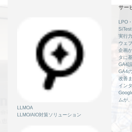
サー
LPO
SiT
実行力
ウェブ
企画か
タに
GA4
GA4
改善
イン
Goo
ムが
LLMOA
LLMO/AIO対策ソリューション