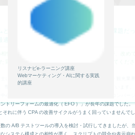
ムとの相性や安定性の課題を克服、長年の課題だ
最適化へ
相性問題という高い壁があったとのことですが、改めて Si
た背景や、選定時に重視されたポイントを教えてくださ
リスナビe-ラーニング講座
Webマーケティング・AIに関する実践
士に特化した転職支援「保育士バンク！」や、宿泊・観光業界
的講座
ど、専門性の高い求人プラットフォームを複数展開しています。
を中心とした集客には注力してきましたが、最終的なコンバー
ントリーフォームの最適化（ EFO ）」が長年の課題でした。
化とそれに伴う CPA の改善サイクルがうまく回っていませんで
数の A/B テストツールの導入を検討・試行してきましたが、
的なシステム構成との相性が悪く、スクリプトの競合や表示崩