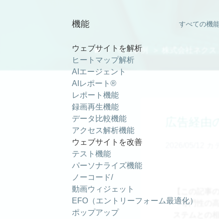
事例紹介
機能
すべての機
ウェブサイトを解析

＞
導入事例
＞ 株式会社ネクス
ヒートマップ解析
AIエージェント
AIレポート®
レポート機能
録画再生機能
データ比較機能
広告経由の
アクセス解析機能
ウェブサイトを改善
2026/05/12
カテ
テスト機能
パーソナライズ機能
ノーコード/
動画ウィジェット
【この記事
EFO（エントリーフォーム最適化）
・専門性の
ポップアップ
ステムとの