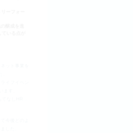
ントリーフォー
化の醸成を進
している点が
ーネット事業を
た。
、ライフイベン
います。
てなしHR 」
して今後どのよ
いました。