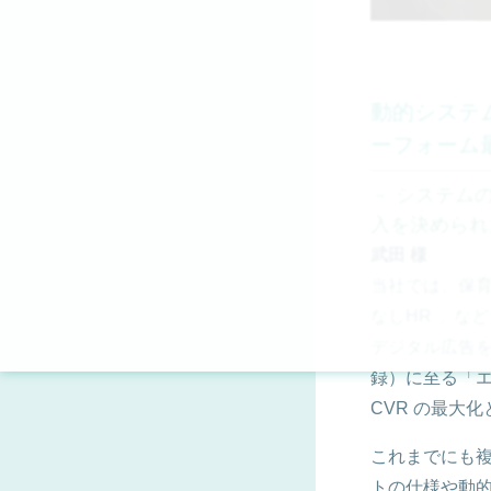
動的システ
ーフォーム
－ システムの
入を決められ
武田 様
当社では、保育
なしHR 」な
デジタル広告
録）に至る「エ
CVR の最大
これまでにも複
トの仕様や動