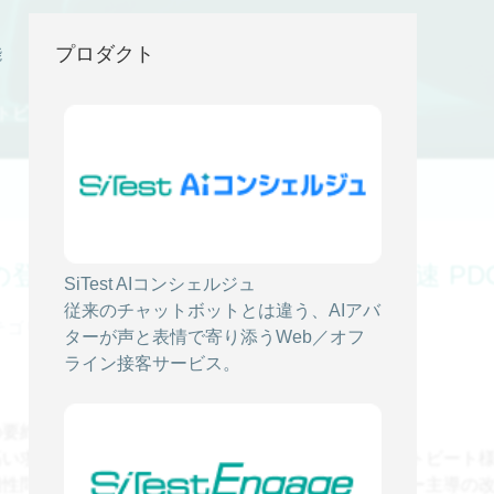
プロダクト
能
トビート
登録率向上とマーケター主導の高速 PDC
SiTest AIコンシェルジュ
従来のチャットボットとは違う、AIアバ
ゴリ -
A/Bテスト, EFO
ターが声と表情で寄り添うWeb／オフ
ライン接客サービス。
の要約】
高い求人プラットフォームを展開する株式会社ネクストビート
相性問題によるツール導入の停滞を打破し、マーケター主導の