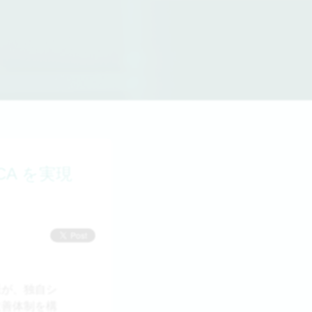
A を実現
様が、独自シ
改善体制を構