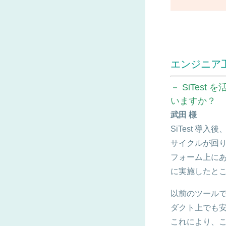
エンジニア
－ SiTe
いますか？
武田 様
SiTest 
サイクルが回
フォーム上にある
に実施したと
以前のツールで
ダクト上でも
これにより、こ