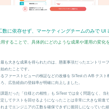
工数に依存せず、マーケティングチームのみで UI
st を活用することで、具体的にどのような成果や運用の変化
導入後、最も大きな成果を得られたのは、懸案事項だったエントリー
り始めたことです。
ファーストビューの検証などの改修を SiTest の A/B テス
ころ、広告経由の登録率が明確に向上しました。
課題だった「仕様との相性」も SiTest では全く問題なく、
安定してテストを回せるようになったことは非常に大きな前進
れまでエンジニアの工数を確保できずに後回しになっていた細かな