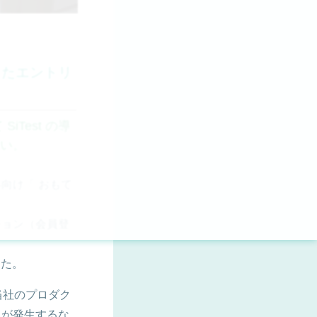
ったエントリ
Test の導
い。
向け「 おもて
ジョン（会員登
した。
当社のプロダク
れが発生するな