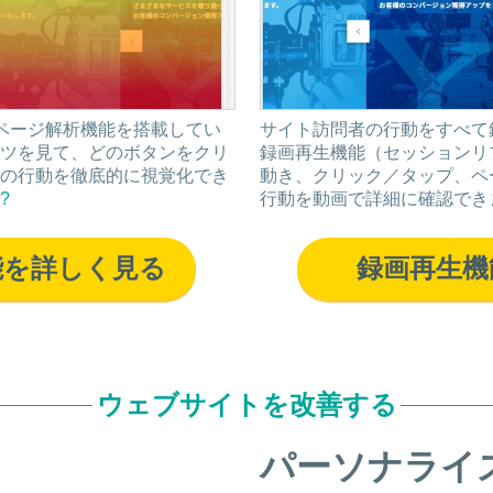
つのページ解析機能を搭載してい
サイト訪問者の行動をすべて
ツを見て、どのボタンをクリ
録画再生機能（セッションリ
の行動を徹底的に視覚化でき
動き、クリック／タップ、ペ
?
行動を動画で詳細に確認でき
能を詳しく見る
録画再生機
ウェブサイトを改善する
パーソナライ