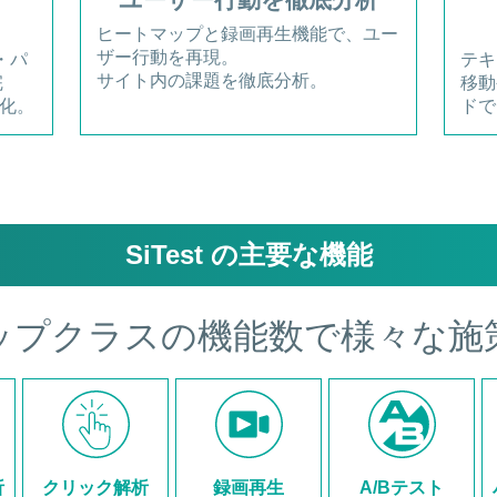
ヒートマップと録画再生機能で、ユー
ザー行動を再現。
・パ
テキ
サイト内の課題を徹底分析。
完
移動
化。
ドで
SiTest の主要な機能
ップクラスの機能数
で様々な施
析
クリック解析
録画再生
A/Bテスト