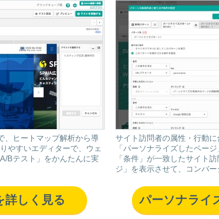
」で、ヒートマップ解析から導
サイト訪問者の属性・行動に
りやすいエディターで、ウェ
「パーソナライズしたページ
A/Bテスト」をかんたんに実
「条件」が一致したサイト訪
ジ」を表示させて、コンバー
能を詳しく見る
パーソナライ