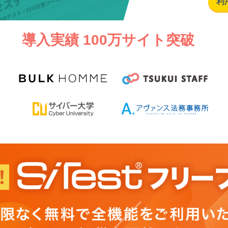
利
導入実績
100万サイト突破