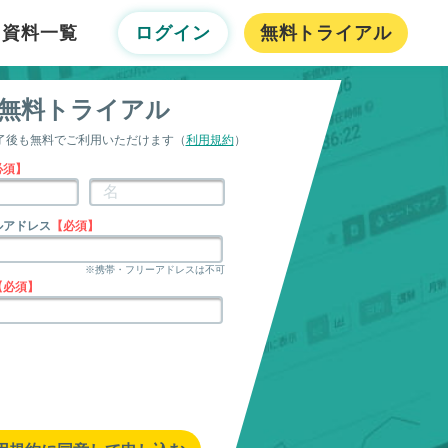
資料一覧
ログイン
無料トライアル
無料トライアル
了後も
無料
でご利用いただけます（
利用規約
）
必須】
ルアドレス
【必須】
※携帯・フリーアドレスは不可
【必須】