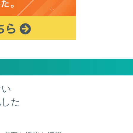
ない
化した