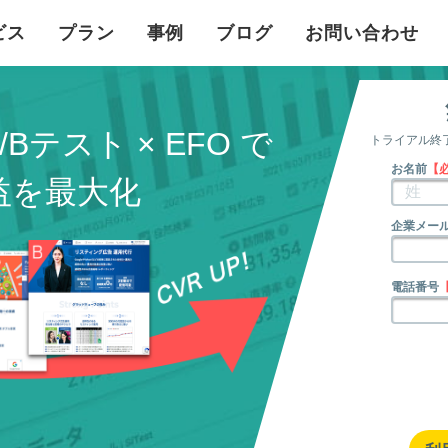
ビス
プラン
事例
ブログ
お問い合わせ
/Bテスト × EFO で
トライアル終
お名前
【
益を最大化
企業メー
電話番号