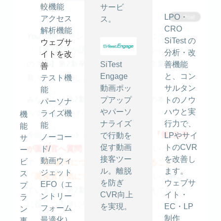
較機能
サービ
LPO・
アクセス
ス。
CRO
解析機能
YouTube チャンネル「SiTest TV」にて、
SiTest の
ウェブサ
『【第2新卒が語る！3年以内に転職ってできる
分析・改
イトを改
の？④】第2新卒が面接官へ質問！企業の本
SiTest
善機能
善
Engage
と、コン
音！』を公開しました。
テスト機
動画ポッ
サルタン
能
みなさんは第2新卒に対しての企業の本音を知
プアップ
トのノウ
パーソナ
やパーソ
ハウと実
っていますか？
ライズ機
機
ナライズ
行力で、
能
能
今回はグラッドキューブの面接官が
『第2新卒
で行動を
LPやサイ
ノーコー
サ
促す動画
トのCVR
が面接官へ質問！企業の本音！』
ド/
というテーマ
ー
接客ツー
を改善し
動画ウィ
ビ
で
「第2新卒について企業側が感じること」
や
ル。離脱
ます。
ジェット
ス
「面接官が気にするポイント」
について解説し
を防ぎ
ウェブサ
EFO（エ
プ
ています。第2新卒の方や転職を考えている方
CVR向上
イト・
ントリー
ラ
に役立つ内容になっています！
を実現。
EC・LP
フォーム
ン
制作
最適化）
事