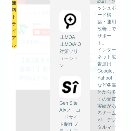
設計・ダ
無
ッシュボ
料
↓チャンネル登録もよろしくお願いします！
ード構
ト
築・運用
ラ
改善まで
イ
サポー
LLMOA
ア
《関連動画はこちら》
ト。
LLMO/AIO
ル
インター
対策ソリ
ネット広
ューショ
【第2新卒が語る！新卒3年以内の
告運用
ン
退職①】新卒が3年以内に退職する
Google、
割合はどれぐらい？
Yahoo!
など各媒
体から多
くの受賞
Gen Site
実績があ
AI×ノーコ
るチーム
ードサイ
が、デジ
ト制作プ
タルマー