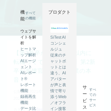
【第2新卒が語る！3年以内に転職ってできるの？④】第2新卒
が面接官へ質問！企業の本音！ ｜ SiTest (サイテスト) ブログ
機
プロダクト
すべて
の機能
能
ウェブサ
イトを解
SiTest AI
析
コンシェ
ヒートマ
ルジュ
【第2新卒が語る！3年以内に
ップ解析
従来のチ
転職ってできるの？④】第2新
AIエージ
ャットボ
ェント
ットとは
卒が面接官へ質問！企業の本
AIレポー
違う、AI
音！
ト®
アバター
レポート
が声と表
サ
すべ
機能
情で寄り
公開日：2021/01/19
最終更新日：
ー
ての
録画再生
添うWeb
2021/05/26
サー
ビ
機能
／オフラ
ビス
ス
データ比
イン接客
カテゴリ -
SiTest TV