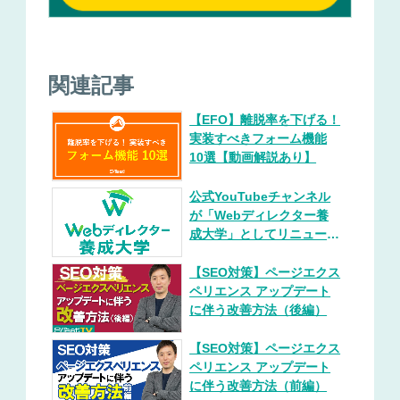
関連記事
【EFO】離脱率を下げる！
実装すべきフォーム機能
10選【動画解説あり】
公式YouTubeチャンネル
が「Webディレクター養
成大学」としてリニューア
ルいたしました。
【SEO対策】ページエクス
ペリエンス アップデート
に伴う改善方法（後編）
【SEO対策】ページエクス
ペリエンス アップデート
に伴う改善方法（前編）