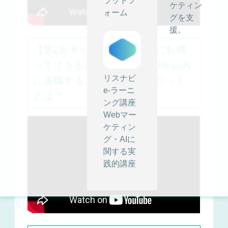
ラットフ
ケティン
ォーム
グを支
援。
【第2新卒が語る！3年以内に転職
ってできるの？②】新卒が3年以内
リスナビ
に退職するメリット・デメリット
e-ラーニ
とは？
ング講座
Webマー
ケティン
グ・AIに
関する実
践的講座