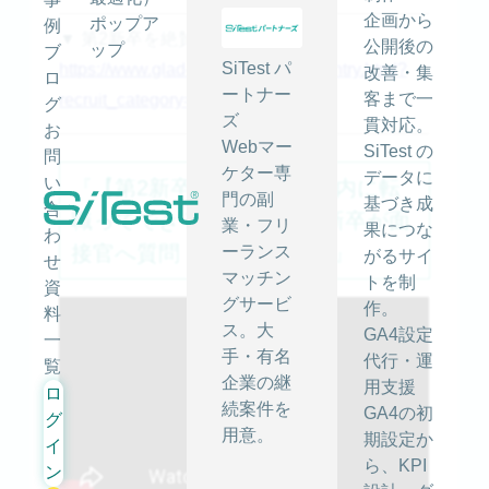
企画から
ポップア
例
▼ 第2新卒を絶賛募集中です！
公開後の
ップ
ブ
SiTest パ
https://www.glad-cube.com/recruit/entry.html?
改善・集
ロ
ートナー
客まで一
recruit_category=career
グ
ズ
貫対応。
お
Webマー
SiTest の
問
ケター専
データに
い
『【第2新卒が語る！3年以内に転
門の副
基づき成
合
職ってできるの？④】第2新卒が面
業・フリ
果につな
わ
接官へ質問！企業の本音！』
ーランス
がるサイ
せ
マッチン
トを制
資
グサービ
作。
料
ス。大
GA4設定
一
手・有名
代行・運
覧
企業の継
用支援
ロ
続案件を
GA4の初
グ
用意。
期設定か
イ
ら、KPI
ン