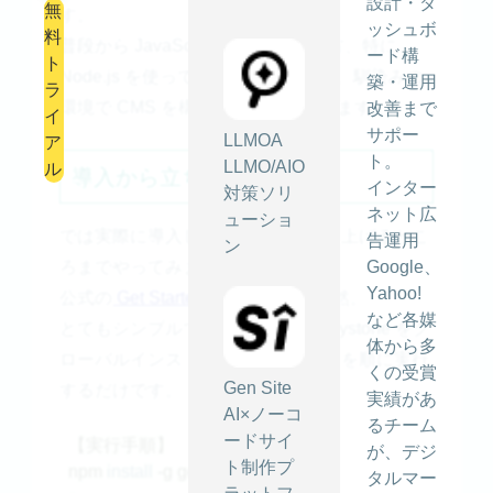
設計・ダ
無
す。
ッシュボ
料
普段から JavaScript を使っている方、特に
ード構
ト
Node.js を使っている方にとっては、馴染みの
築・運用
ラ
環境で CMS を構築することができます。
改善まで
イ
サポー
LLMOA
ア
ト。
LLMO/AIO
ル
導入から立ち上げまで
インター
対策ソリ
ネット広
ューショ
では実際に導入して、サイトを立ち上げるとこ
告運用
ン
ろまでやってみましょう！
Google、
Yahoo!
公式の
Get Started
を見れば一目瞭然。
など各媒
とてもシンプルです。 generator-keystone をグ
体から多
ローバルインストールしてコマンドを順に実行
くの受賞
Gen Site
するだけです。
実績があ
AI×ノーコ
るチーム
ードサイ
【実行手順】

が、デジ
ト制作プ
npm 
install
 -g generator-keystone　

タルマー