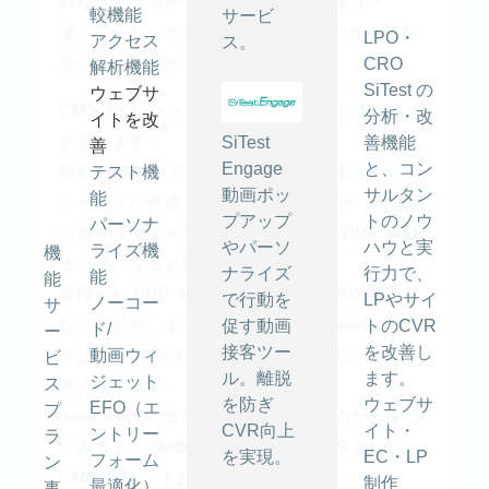
みなさんは何か CMS を使っていますか？
較機能
サービ
使っていないとしても、CMS と聞いたら何を
LPO・
アクセス
ス。
思い出しますか？
CRO
解析機能
SiTest の
ウェブサ
CMS といったら WordPress といった方が多い
分析・改
イトを改
と思います。
SiTest
善機能
善
Engage
と、コン
特別 HTML や CSS の知識がなくても Web コ
テスト機
動画ポッ
サルタン
能
ンテンツが作成できて便利なのですが、具体的
プアップ
トのノウ
パーソナ
にカスタマイズ等をしようと思うと PHP を触
やパーソ
ハウと実
ライズ機
機
ることになると思います。
ナライズ
行力で、
能
能
普段から PHP を使っている場合は何の問題も
で行動を
LPやサイ
ノーコー
サ
ないかと思いますが、普段使いが JavaScript の
促す動画
トのCVR
ド/
ー
接客ツー
を改善し
方は、「CMS も JavaScript を使いたい！」と
動画ウィ
ビ
ル。離脱
ます。
ジェット
ス
思うはずです。
を防ぎ
ウェブサ
EFO（エ
プ
JavaScript で出来た CMS はないものかと探し
CVR向上
イト・
ントリー
ラ
てみると、 Node.js 製の KeystoneJS という
を実現。
EC・LP
フォーム
ン
CMS を見つけました。
制作
最適化）
事