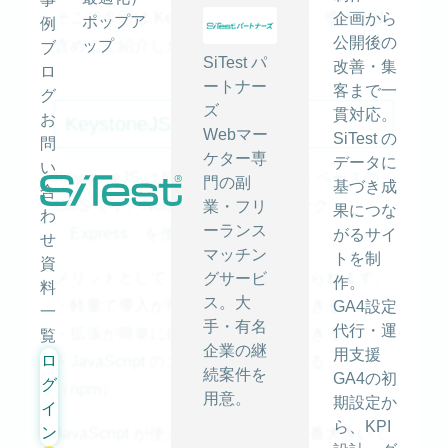
そこで今回は KeystoneJS について、導入方法
企画から
ポップア
例
公開後の
含めてご紹介したいと思います。
ップ
ブ
SiTest パ
改善・集
ロ
ートナー
客まで一
グ
ズ
貫対応。
お
KeystoneJS とは？
Webマー
SiTest の
問
ケター専
データに
い
KeystoneJS は前述の通り、Node.js ベースの
門の副
基づき成
合
CMS です。Node.js のフレームワーク
業・フリ
果につな
わ
ーランス
「Express」を使っています。
がるサイ
せ
マッチン
トを制
資
メリットとして、以下のことが挙げられます。
グサービ
作。
料
ス。大
・軽量で導入が簡単に行うことができる。
GA4設定
一
手・有名
代行・運
・拡張が簡単に自由に行うことができる。
覧
企業の継
用支援
ロ
・JavaScript のエコシステムが使える。
続案件を
GA4の初
グ
（npm）
用意。
期設定か
イ
ら、KPI
ン
JavaScript が使えるということが一番大きいで