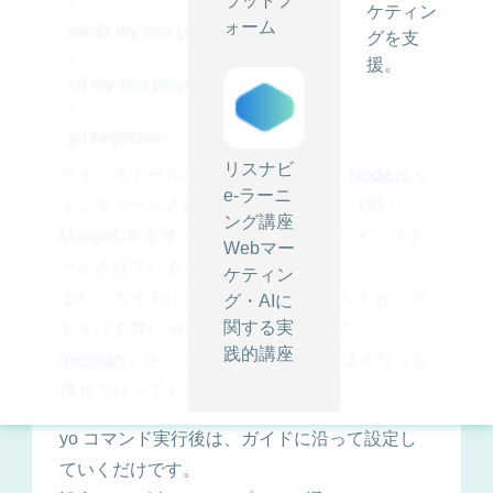
ラットフ
↓

ケティン
ォーム
mkdir my-
test
-
project
グを支
↓

援。
cd my-
test
-
project
↓

リスナビ
※インストールに npm を使うので、
Node.js
が
e-ラーニ
インストールされていること、また、DB に
ング講座
MongoDB を使うので、
MongoDB
がインスト
Webマー
ールされていることが前提条件です。
ケティン
また、ガイドには載っていませんでしたが、立
グ・AIに
関する実
ち上げる際に yo コマンドを使うので、
践的講座
Yeoman
のインストールがまだの人はそちらも
併せて行ってください。
yo コマンド実行後は、ガイドに沿って設定し
ていくだけです。