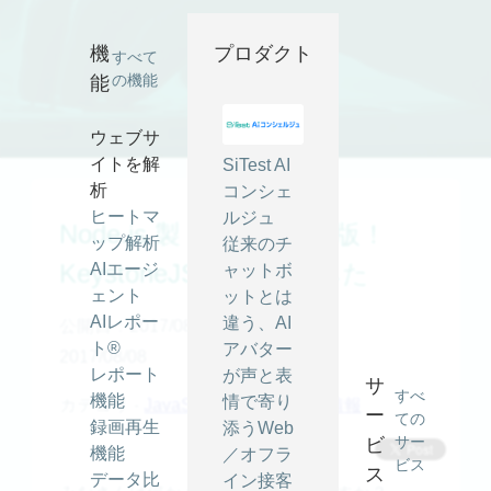
Node.js 製 CMS の決定版！ KeystoneJS を試してみた ｜
SiTest (サイテスト) ブログ
機
プロダクト
すべて
の機能
能
ウェブサ
イトを解
SiTest AI
析
コンシェ
ヒートマ
ルジュ
Node.js 製 CMS の決定版！
ップ解析
従来のチ
KeystoneJS を試してみた
AIエージ
ャットボ
ェント
ットとは
AIレポー
違う、AI
公開日：2017/08/08
最終更新日：
ト®
アバター
2017/08/08
レポート
が声と表
サ
すべ
機能
情で寄り
カテゴリ -
JavaScript
,
node.js
,
技術情報
ー
ての
録画再生
添うWeb
サー
ビ
機能
／オフラ
ビス
ス
データ比
イン接客