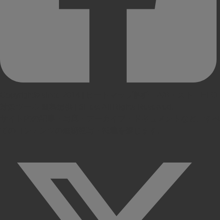
Copyright© since 2014 | ヒートマップ解析・A/Bテスト・EFO
対策ツール 無料提供 | SiTest All Rights Reserved.
サイト内の記事・写真・アーカイブ・ドキュメントなど、すべ
てのコンテンツの無断複写・転載を禁じます。