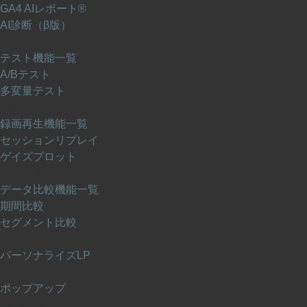
GA4 AIレポート®
AI診断（β版）
テスト機能
テスト機能一覧
A/Bテスト
多変量テスト
録画再生機能
録画再生機能一覧
セッションリプレイ
ゲイズプロット
データ比較機能
データ比較機能一覧
期間比較
セグメント比較
パーソナライズ機能
パーソナライズLP
ポップアップ機能
ポップアップ
EFO機能