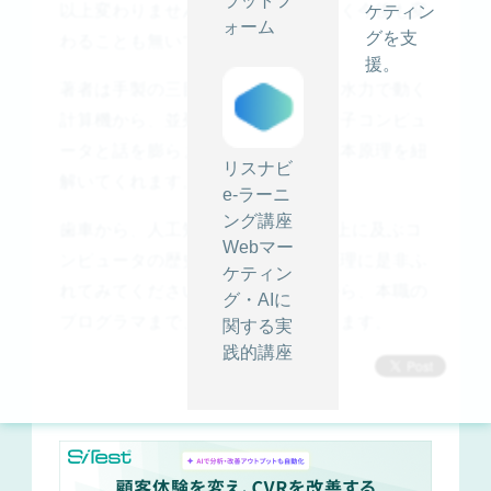
ラットフ
以上変わりませんでしたし、おそらく今後も変
ケティン
ォーム
グを支
わることも無いでしょう。
援。
著者は手製の三目並べマシーンや、水力で動く
計算機から、並列コンピュータ、量子コンピュ
ータと話を膨らませながら、その基本原理を紐
リスナビ
解いてくれます。
e-ラーニ
ング講座
歯車から、人工知能まで。100年以上に及ぶコ
Webマー
ンピュータの歴史を貫くひとつの原理に是非ふ
ケティン
れてみてください。中学生くらいから、本職の
グ・AIに
プログラマまで、幅広くおすすめします。
関する実
践的講座