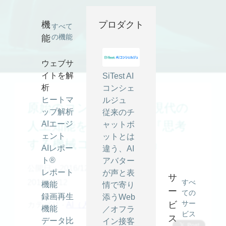
原始のコンピュータと現代の人工知能をつなぐ一冊『思考する
機械コンピュータ』 ｜ SiTest (サイテスト) ブログ
機
プロダクト
すべて
の機能
能
ウェブサ
イトを解
SiTest AI
析
コンシェ
ヒートマ
ルジュ
原始のコンピュータと現代の
ップ解析
従来のチ
人工知能をつなぐ一冊『思考
AIエージ
ャットボ
ェント
ットとは
する機械コンピュータ』
AIレポー
違う、AI
ト®
アバター
公開日：2016/12/09
最終更新日：
レポート
が声と表
サ
2016/12/12
すべ
機能
情で寄り
ー
ての
録画再生
添うWeb
サー
ビ
カテゴリ -
AI（人工知能）
機能
／オフラ
ビス
ス
データ比
イン接客