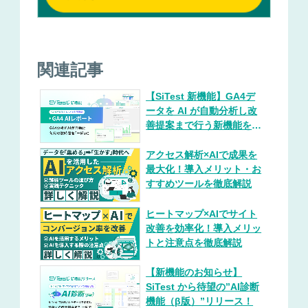
関連記事
【SiTest 新機能】GA4デ
ータを AI が自動分析し改
善提案まで行う新機能を提
供開始！
アクセス解析×AIで成果を
最大化！導入メリット・お
すすめツールを徹底解説
ヒートマップ×AIでサイト
改善を効率化！導入メリッ
トと注意点を徹底解説
【新機能のお知らせ】
SiTest から待望の”AI診断
機能（β版）”リリース！