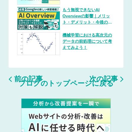
もう無視できないAI
Overviewの影響｜メリッ
ト・デメリット・今後の展
望を総まとめ（対策プレイ
ブック付き）
機械学習における高次元の
データの前処理について考
えてみよう！


前の記事
次の記事
ブログのトップページに戻る