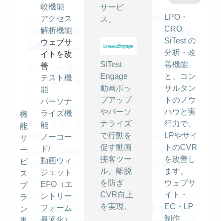
較機能
サービ
LPO・
こんにちはプロダクト開発チームの明石です。
アクセス
ス。
CRO
解析機能
今回の人工知能本はダニエル・ヒリス『
思考す
SiTest の
ウェブサ
る機械コンピュータ
』です。
分析・改
イトを改
SiTest
善機能
善
単行本の初版は2000年と古い本です。ですか
Engage
と、コン
テスト機
ら人工知能の最新トピックは全く扱っていませ
動画ポッ
サルタン
能
ん。
プアップ
トのノウ
パーソナ
しかし、人間がコンピュータのするべきことを
やパーソ
ハウと実
ライズ機
機
すべて命令する「普通」のプログラミングと、
ナライズ
行力で、
能
能
で行動を
LPやサイ
人間がすべてを命令しなくても、自分で考えら
ノーコー
サ
促す動画
トのCVR
ド/
ー
れる「人工知能」のプログラミングとの間のつ
接客ツー
を改善し
動画ウィ
ビ
ながりをわかりやすく教えてくれる貴重な本で
ル。離脱
ます。
ジェット
ス
す。
を防ぎ
ウェブサ
EFO（エ
プ
CVR向上
イト・
ントリー
ラ
を実現。
EC・LP
フォーム
人工知能=コンピュータの基本原理
ン
制作
最適化）
事