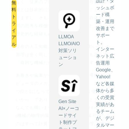
設計・ダ
なく、従来のプログラミングと、現在の人工知
無
ッシュボ
料
能とは技術的に完全に地続きであることがわか
ード構
ト
りますし、そもそも、コンピュータ自体が「人
築・運用
ラ
間の思考を模倣する機械進化してきた」という
改善まで
イ
歴史的な経緯もわかります。
サポー
LLMOA
ア
ト。
LLMO/AIO
ル
現在の人工知能と100年前の歯車で動いていた
インター
対策ソリ
原理は全く同じであり、それは著者も言う通り
ネット広
ューショ
『複雑な機械だが驚くほど単純』です。
告運用
ン
Google、
糸巻きや歯車から電気スイッチ、半導体とコン
Yahoo!
ピュータのメカニズムが進化しても、たった2
など各媒
体から多
つ(0と1になっているのは「たまたま使いやす
くの受賞
いから」であり、白と黒でも、アリとナシでも
Gen Site
実績があ
なんでも構いません)の状態の組み合わせで、
AI×ノーコ
るチーム
ードサイ
(機械の物理的限界さえなければ)計算可能なも
が、デジ
ト制作プ
のはすべて計算できるという基本原理は100年
タルマー