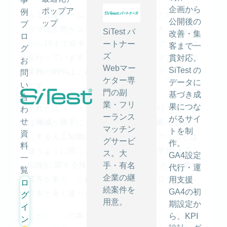
企画から
ポップア
例
人工知能ブームである昨今でも、殆どのプログ
公開後の
ップ
ブ
ラマは人間がコンピュータのするべきことを1
SiTest パ
改善・集
ロ
から10まで命令する「普通」のプログラミング
ートナー
客まで一
グ
ズ
を行っています。私自身もプログラマとしての
貫対応。
お
Webマー
SiTest の
業務の99%はこれまでどおりのプログラミング
問
ケター専
データに
い
です。
門の副
基づき成
合
業・フリ
果につな
それと比べ、一度プログラミングを行ったら後
わ
ーランス
がるサイ
せ
は機械が勝手にデータを学習して判断するよう
マッチン
トを制
資
にする人工知能の作成は従来のプログラムとは
グサービ
作。
料
違うように聞こえますし、私も機械学習(人工
ス。大
GA4設定
一
知能)に関する技術書を幾つか読んだとき、数
手・有名
代行・運
覧
企業の継
式等が多く、これまで読んできたプログラミン
用支援
ロ
続案件を
GA4の初
グ本と全く違った印象をうけました。
グ
用意。
期設定か
イ
しかし、この本を読み進めていくと、そうでは
ら、KPI
ン