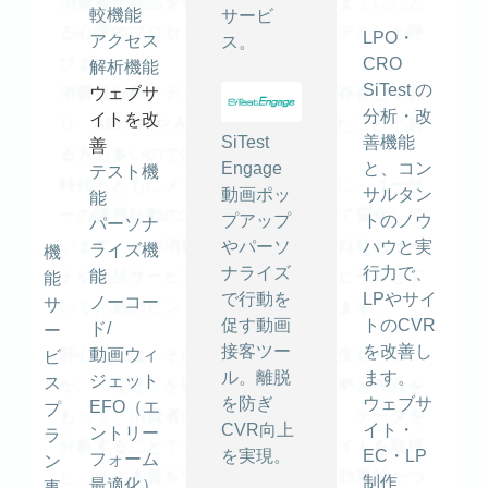
消費者が商品を知ってから購入するまでにたど
較機能
サービ
る心理的プロセスを「消費者行動モデル」と呼
LPO・
アクセス
ス。
びます。
CRO
解析機能
SiTest の
消費者行動モデルには様々な種類が存在してお
ウェブサ
分析・改
イトを改
り、AIDMA や AISAS などを耳にしたことがあ
SiTest
善機能
善
る方も多いのではないでしょうか。
Engage
と、コン
テスト機
時代とともにメディアが増えたために、ユーザ
動画ポッ
サルタン
能
ーの購買行動の流れもそれに合わせて変化して
プアップ
トのノウ
パーソナ
います。その消費者行動モデルから自社のサイ
やパーソ
ハウと実
ライズ機
機
ナライズ
行力で、
トや商品サービスをより効果的にアピールして
能
能
で行動を
LPやサイ
ノーコー
サ
いくためのヒントを得ることができます。
促す動画
トのCVR
ド/
ー
接客ツー
を改善し
肝心なのは、その行動や心理がなぜ生じたの
動画ウィ
ビ
ル。離脱
ます。
ジェット
ス
か、「なぜ」を掘り下げるという姿勢と視点を
を防ぎ
ウェブサ
EFO（エ
プ
もって、消費者の行動を観察したり、データを
CVR向上
イト・
ントリー
ラ
分析することです。消費者のインサイトを取得
を実現。
EC・LP
フォーム
ン
し、その本質を突き詰めることで、効果的かつ
制作
最適化）
事