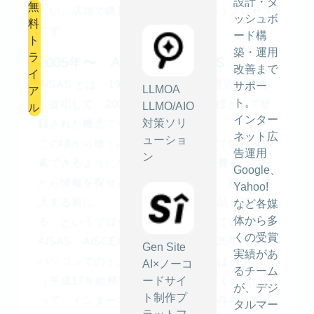
設計・ダ
無
らい、店頭で購買してもらう、というプロセス
ッシュボ
料
です。
ード構
ト
築・運用
ラ
2005年〜 AISAS、AISCEAS
改善まで
イ
AISAS とは、1995年に大手広告代理店の電通
サポー
LLMOA
ア
ト。
が提唱して、2005年6月に同社の商標として登
LLMO/AIO
ル
インター
対策ソリ
録された概念です。
ネット広
ューショ
この頃から徐々にインターネット上で情報を検
告運用
ン
索できるようになったことから、消費者は自分
Google、
から情報を探せるようになりました。商品を購
Yahoo!
入する前に、「インターネットで商品を調べ
など各媒
体から多
る」というプロセスが新たに加わっています。
くの受賞
AISAS、AISCEAS が発表された2005年には、
Gen Site
実績があ
パソコンでのインターネット普及率は77.4％
AI×ノーコ
るチーム
ードサイ
（平成17年総務省調べ）となり、多くの人にと
が、デジ
ト制作プ
って、インターネットは当たり前の存在に変わ
タルマー