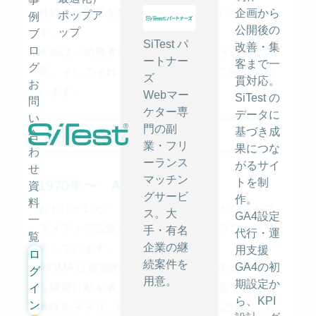
持続的な施策を打ち出すことが可能になりま
企画から
ポップア
例
公開後の
す。
ップ
ブ
SiTest パ
改善・集
ロ
今回は、消費者行動モデルの種類とその時代背
ートナー
客まで一
グ
景、そしてそれぞれの特徴についてご紹介いた
ズ
貫対応。
お
します。
Webマー
SiTest の
問
ケター専
データに
い
門の副
基づき成
消費者行動モデルの変化
合
業・フリ
果につな
わ
ーランス
がるサイ
せ
マッチン
トを制
1970年〜 AIDMA、AMTUL
資
グサービ
作。
料
おもにテレビ・ラジオ・新聞・雑誌といったマ
ス。大
GA4設定
一
スメディア広告を使った時の心理的プロセスを
手・有名
代行・運
覧
企業の継
表しています。
用支援
ロ
続案件を
GA4の初
AIDMA は短期的な購買行動、AMTUL は長期的
グ
用意。
期設定か
な購買行動を表しています。マス広告で注目と
イ
ら、KPI
ン
興味をそそり、購買の欲求を高め、記憶しても