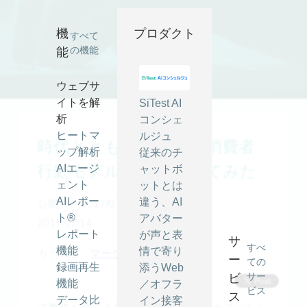
時代とともに変化する消費者行動モデルを振り返ってみた ｜
SiTest (サイテスト) ブログ
機
プロダクト
すべて
の機能
能
ウェブサ
イトを解
SiTest AI
析
コンシェ
ヒートマ
ルジュ
時代とともに変化する消費者
ップ解析
従来のチ
行動モデルを振り返ってみた
AIエージ
ャットボ
ェント
ットとは
AIレポー
違う、AI
公開日：2017/07/14
最終更新日：
ト®
アバター
2017/07/14
レポート
が声と表
サ
すべ
機能
情で寄り
カテゴリ -
マーケティング
ー
ての
録画再生
添うWeb
サー
ビ
機能
／オフラ
ビス
ス
データ比
イン接客