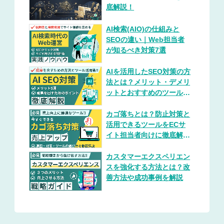
底解説！
AI検索(AIO)の仕組みと
SEOの違い｜Web担当者
が知るべき対策7選
AIを活用したSEO対策の方
法とは？メリット・デメリ
ットとおすすめのツールを
紹介
カゴ落ちとは？防止対策と
活用できるツールをECサ
イト担当者向けに徹底解
説！
カスタマーエクスペリエン
スを強化する方法とは？改
善方法や成功事例を解説