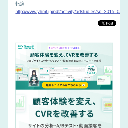
転換
http://www.yhmf.jp/pdf/activity/adstudies/sp_2015_03.pd