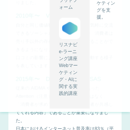
ラットフ
りました。
ケティン
ォーム
グを支
2010年〜 VISAS、SIPS
援。
自分と同じ価値観を持った人たちと気軽に交流
できるソーシャルメディアの誕生で、消費者は
売り手以外の存在からでも商品を知ることがで
リスナビ
きるようになりました。
e-ラーニ
口コミの影響によって、消費者が行動する様子
ング講座
Webマー
を表しています。
ケティン
2015年〜 DECAX、Dual AISAS
グ・AIに
関する実
従来の AIDMA や AISAS モデルにあった
践的講座
Attention（注意）は、単純な広告ではなく、
「消費者が求めている情報」「消費者が共感し
てくれる内容」であることが重要になりまし
た。
日本におけるインターネット普及率は83％（平