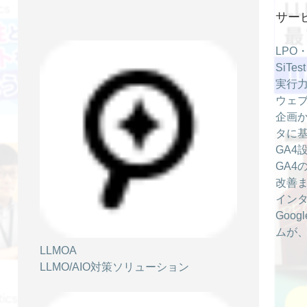
2021/07/20
サー
【Google アナリティクス】「ユーザー属
性」と「インタレスト」を理解しよう！
LPO
SiT
SiTest TV
実行力
ウェブ
企画か
タに
GA4
2021/07/16
GA4
【Google アナリティクス】「新規」と
改善
「リピーター」の違いを正しく理解しよ
イン
う！
Goo
SiTest TV
ムが
LLMOA
LLMO/AIO対策ソリューション
2021/07/15