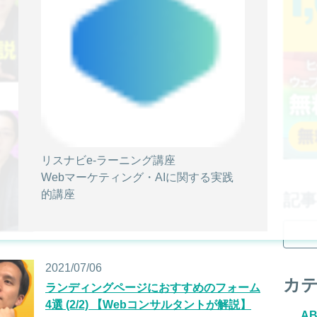
略・設計を立てよう！（前編）
SiTest TV
2021/07/08
【Google アナリティクス】平均滞在時間
とは？定義を正しく理解しよう！
リスナビe-ラーニング講座
Webマーケティング・AIに関する実践
SiTest TV
的講座
記
2021/07/06
カ
ランディングページにおすすめのフォーム
4選 (2/2) 【Webコンサルタントが解説】
A