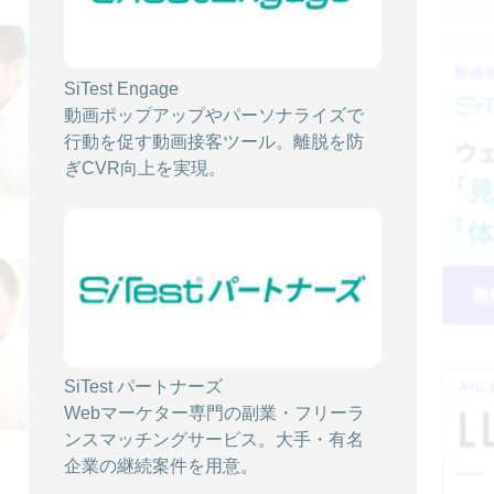
2021/07/27
【SEO対策】短期間でCV数を伸ばした施
SiTest Engage
策！【②施策編】
動画ポップアップやパーソナライズで
行動を促す動画接客ツール。離脱を防
SiTest TV
ぎCVR向上を実現。
2021/07/21
【SEO対策】短期間でCV数を伸ばした施
策！【①概要・施策編】
SiTest TV
SiTest パートナーズ
Webマーケター専門の副業・フリーラ
ンスマッチングサービス。大手・有名
企業の継続案件を用意。