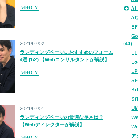
SiTest TV
A
A
E
G
2021/07/02
(44)
ランディングページにおすすめのフォーム
LL
4選 (1/2) 【Webコンサルタントが解説】
L
L
SiTest TV
S
Si
S
U
2021/07/01
ランディングページの最適な長さは？
W
【Webディレクターが解説】
W
ア
SiTest TV