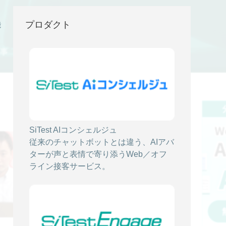
プロダクト
能
記事
SiTest AIコンシェルジュ
2021/07/29
従来のチャットボットとは違う、AIアバ
【SEO対策】短期間でCV数を伸ばした施
ターが声と表情で寄り添うWeb／オフ
策！【③施策・ツール編】
ライン接客サービス。
SiTest TV