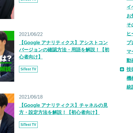
イ
お
そ
ヒ
2021/06/22
【Google アナリティクス】アシストコン
プ
バージョンの確認方法・用語を解説！【初
マ
心者向け】
動
技
SiTest TV
機
統
2021/06/18
【Google アナリティクス】チャネルの見
方・設定方法を解説！【初心者向け】
SiTest TV