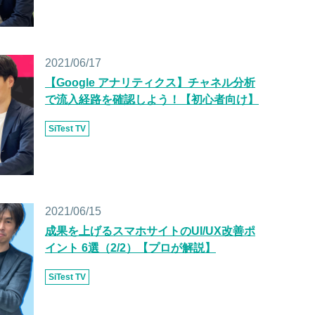
2021/06/17
【Google アナリティクス】チャネル分析
で流入経路を確認しよう！【初心者向け】
SiTest TV
2021/06/15
成果を上げるスマホサイトのUI/UX改善ポ
イント 6選（2/2）【プロが解説】
SiTest TV