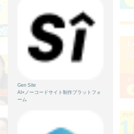
【Google アナリティクス】「ユーザー」
を正しく理解しよう！
SiTest TV
2021/07/13
【ABテスト】有意差の考え方と結果の分析
方法を解説！（後編）
Gen Site
SiTest TV
AI×ノーコードサイト制作プラットフォ
ーム
2021/07/09
【ABテスト】ABテストを実施する前に戦