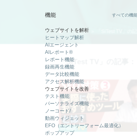
SiTest TV ｜ SiTest (サイテスト) ブログ ｜ Page 3
機能
すべての機
ウェブサイトを解析

＞
ブログ
＞ 「SiTest TV」の
ヒートマップ解析
AIエージェント
AIレポート®
レポート機能
「SiTest TV」の記事：
録画再生機能
データ比較機能
アクセス解析機能
ウェブサイトを改善
テスト機能
パーソナライズ機能
ノーコード/
動画ウィジェット
EFO（エントリーフォーム最適化）
ポップアップ