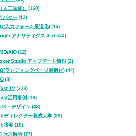
I（人工知能）
(160)
Iアバター
(12)
FO(入力フォーム最適化)
(16)
oogle アナリティクス 4（GA4）
MO/AIO
(12)
ooker Studio アップデート情報
(2)
PO(ランディングページ最適化)
(44)
EO
(8)
Test TV
(228)
iTest活用事例
(18)
I/UX・デザイン
(48)
ebディレクター養成大学
(89)
eb接客
(10)
クセス解析
(77)