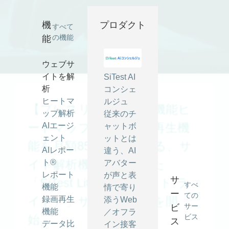
機
プロダクト
すべて
の機能
能
ウェブサ
イトを解
SiTest AI
析
コンシェ
ヒートマ
ルジュ
【プレスリリース】高機能ヒ
ップ解析
従来のチ
ートマップ解析や録画再生機
AIエージ
ャットボ
ェント
ットとは
能を月額8500円で使える、サ
AIレポー
違う、AI
イト解析機能に特化した
ト®
アバター
レポート
が声と表
サ
「SiTest Lite（サイテスト ラ
すべ
機能
情で寄り
ー
ての
イト）」サービス提供を開
録画再生
添うWeb
サー
ビ
機能
／オフラ
始。
ビス
ス
データ比
イン接客