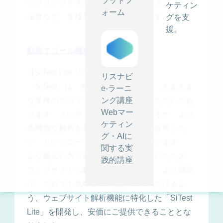
ラットフ
のクリックやホバー、ページ内でのスクロール
ケティン
ォーム
深度など、多様な条件を設定できます。
グを支
援。
動画でゴール機能を知る >
【SiTest Lite リリースの背景】
リスナビ
「SiTest」は、40万サイトを超える、さまざま
e-ラーニ
な業種のクライアント様にご利用いただいてお
ング講座
Webマー
ります。その中で、予算の制約があるが、より
ケティン
高機能な解析を行いウェブサイトを改善した
グ・AIに
い、というニーズが多く寄せられています。
関する実
より幅広い方々にサービスをご利用いただき、
践的講座
ウェブサイトの解析を「より身近に、より簡単
に、だれでも気軽に」実施していただけるよ
う、ウェブサイト解析機能に特化した「SiTest
Lite」を開発し、安価にご提供できることとな