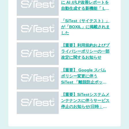
に AI がLP改善レポートを
自動生成する新機能「 LP
AIレポート® 」提供開始、
リリース記念で AI クレジ
「SiTest（サイテスト）」
ットを増量
が「BOXIL」に掲載されま
した
【重要】利用規約およびプ
ライバシーポリシーの一部
改定に関するお知らせ
【重要】 Google スパム
ポリシー変更に伴う
SiTest 「離脱防止ポップ
アップ」ご利用停止の強い
推奨と代替機能のご案内
【重要】SiTestシステムメ
ンテナンスに伴うサービス
停止のお知らせ(日時：
2026年4月21日 午前0時30
分〜1時30分）