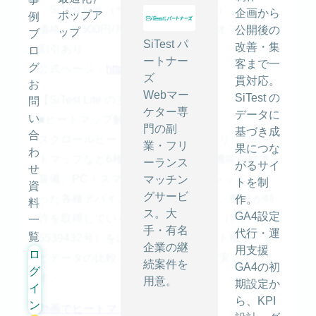
「SiTest Lite （サイテスト・ライト）」
企画から
ポップア
例
価格：8,500円/月額（税抜）※初回オファー時
公開後の
ップ
ブ
SiTest パ
改善・集
割引あり
ロ
ートナー
客まで一
グ
公式ページ：
https://sitest.jp/lite/
ズ
貫対応。
お
Webマー
SiTest の
【SiTest Lite の主な機能】
問
ケター専
データに
い
■ヒートマップ解析機能
門の副
基づき成
合
スクロールヒートマップやマウスクリックヒー
業・フリ
果につな
わ
トマップなど6種類のヒートマップ機能を標準
ーランス
がるサイ
せ
装備。PC・スマートフォン・タブレットとい
マッチン
トを制
資
グサービ
った各種デバイスの分析ができます。弊社が特
作。
料
ス。大
GA4設定
許を取得している「期間比較機能」（特許第
一
手・有名
代行・運
覧
6539432号）をはじめ、「セグメント機能」な
企業の継
用支援
ロ
どデータの比較、絞り込み機能も充実していま
続案件を
GA4の初
グ
す。
用意。
期設定か
イ
ら、KPI
ン
動画でヒートマップ機能を知る >