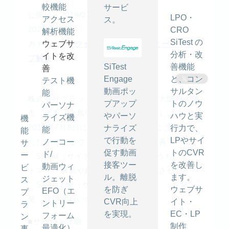
較機能
サービ
公開日：2019/07/08
最終更新日：
LPO・
アクセス
ス。
2025/08/29
CRO
解析機能
SiTest の
カテゴリ -
ウェブサ
アクセス解析
,
お知らせ
,
ヒートマッ
分析・改
イトを改
プ解析
SiTest
善機能
善
Engage
と、コン
テスト機
動画ポッ
サルタン
能
株式会社グラッドキューブ（本社：大阪府大阪
プアップ
トのノウ
パーソナ
市 代表：金島弘樹 以下「当社」）は、
やパーソ
ハウと実
ライズ機
機
2019年7月8日に、40万サイト以上にご導入い
ナライズ
行力で、
能
能
で行動を
LPやサイ
ただいているウェブサイト解析・改善ツール
ノーコー
サ
促す動画
トのCVR
ド/
ー
「SiTest（サイテスト）」の機能のうち、ヒー
接客ツー
を改善し
動画ウィ
ビ
トマップ解析や録画再生機能に特化させた
ル。離脱
ます。
ジェット
ス
「SiTest Lite（サイテスト・ライト）」を開
を防ぎ
ウェブサ
EFO（エ
プ
発、提供開始いたしました。
CVR向上
イト・
ントリー
ラ
を実現。
EC・LP
フォーム
ン
■サービス詳細
制作
最適化）
事