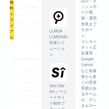
設計・ダ
無
ッシュボ
料
■録画再生機能（セッションリプレイ）
ード構
ト
ウェブサイトに訪問したすべてのセッションを
築・運用
ラ
「動画」で確認することができます。PCユー
改善まで
イ
ザーのマウスポインタの動きだけではなく、ス
サポー
LLMOA
ア
マートフォンユーザーのスワイプやタップとい
ト。
LLMO/AIO
ル
インター
ったジェスチャーも確認できます。
対策ソリ
ネット広
ューショ
告運用
ン
動画で録画再生機能を知る >
Google、
Yahoo!
■ゴール機能
など各媒
自身で様々なゴールを設定できます。ゴールス
体から多
くの受賞
テップの設定も容易で、ユーザーがどのステッ
Gen Site
実績があ
プまでたどり着いたかをファネル形式で分析す
AI×ノーコ
るチーム
ることが可能です。
ードサイ
が、デジ
ト制作プ
ゴールは、ページへの到達だけではなく、要素
タルマー