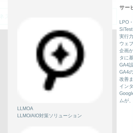
サー
ネス上で怒りをパワーに変える方法』
LPO
SiT
実行力
ウェブ
企画か
タに
GA4
GA4
改善
イン
Goo
ムが
LLMOA
LLMO/AIO対策ソリューション