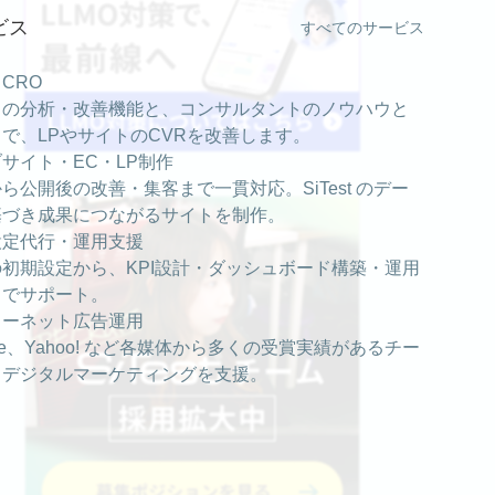
ビス
すべてのサービス
・CRO
est の分析・改善機能と、コンサルタントのノウハウと
で、LPやサイトのCVRを改善します。
サイト・EC・LP制作
ら公開後の改善・集客まで一貫対応。SiTest のデー
基づき成果につながるサイトを制作。
設定代行・運用支援
の初期設定から、KPI設計・ダッシュボード構築・運用
までサポート。
ターネット広告運用
gle、Yahoo! など各媒体から多くの受賞実績があるチー
、デジタルマーケティングを支援。