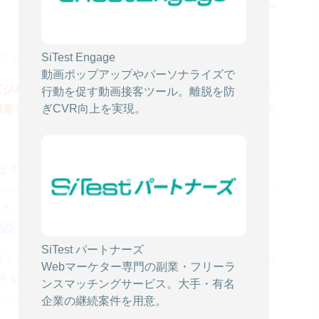
 TV」にて、『【パワーマインド③】ビジネス上で怒りをパワー
SiTest Engage
のように対応していますか？
動画ポップアップやパーソナライズで
ビジネス上で怒りをパワーに変える方法』
というテーマ
行動を促す動画接客ツール。離脱を防
ぎCVR向上を実現。
重要なポイントを強調させるテクニック」
について事例
ますので、是非実践してみてください！
バンク文庫) 内藤 誼人 (著)」
205
SiTest パートナーズ
弾！大好評を得た『パワープレイ』の超強力な続編、つ
Webマーケター専門の副業・フリーラ
手を操るテクニックは前作以上の破壊力。服装・アイ
ンスマッチングサービス。大手・有名
シリーズ集大成とも呼べる1冊。
企業の継続案件を用意。