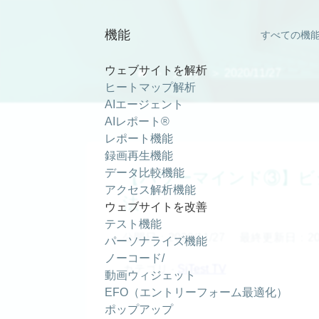
【パワーマインド③】ビジネス上で怒りをパワーに変える方法 ｜ Si
機能
すべての機
ウェブサイトを解析

＞
ブログ
＞ 2020/11/27
ヒートマップ解析
AIエージェント
AIレポート®
レポート機能
録画再生機能
データ比較機能
【パワーマインド③】ビ
アクセス解析機能
法
ウェブサイトを改善
テスト機能
公開日：2020/11/27
最終更新日：2021
パーソナライズ機能
ノーコード/
カテゴリ -
SiTest TV
動画ウィジェット
EFO（エントリーフォーム最適化）
ポップアップ