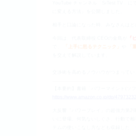
YouTube チャンネル「SiTest
に変える方法』を公開しました。
相手と口論になった時、みなさんはど
今回は、代表取締役 CEOの金島が
『
で、
「上手に怒るテクニック」
や
「
を交えて解説しています。
交渉術を高めるノウハウがつまってい
【本要約】書籍「パワーマインド(ソフト
https://www.amazon.co.jp/dp/4797323
大反響『パワープレイ』の超強力第2
いに登場。何気ないしぐさ、行動で相
テムの使いこなし方なども収録した、