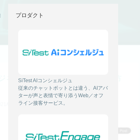
Test (サイテスト) ブログ
プロダクト
能
ジネス上で怒りをパワーに変える方
SiTest AIコンシェルジュ
従来のチャットボットとは違う、AIアバ
ターが声と表情で寄り添うWeb／オフ
ライン接客サービス。
/06/02