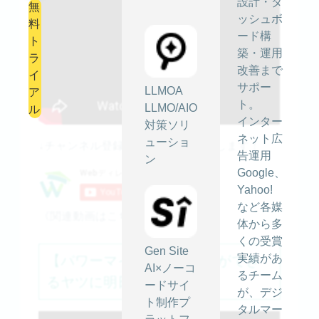
設計・ダ
無
ッシュボ
料
ード構
ト
築・運用
ラ
改善まで
イ
サポー
LLMOA
ア
ト。
LLMO/AIO
ル
インター
対策ソリ
ネット広
ューショ
↓チャンネル登録もよろしくお願いします！
告運用
ン
Google、
Yahoo!
など各媒
《関連動画はこちら》
体から多
くの受賞
Gen Site
実績があ
【パワーマインド①】仕事ができ
AI×ノーコ
るチーム
るヤツに明日からなる方法
ードサイ
が、デジ
ト制作プ
タルマー