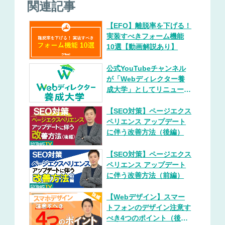
関連記事
【EFO】離脱率を下げる！
実装すべきフォーム機能
10選【動画解説あり】
公式YouTubeチャンネル
が「Webディレクター養
成大学」としてリニューア
ルいたしました。
【SEO対策】ページエクス
ペリエンス アップデート
に伴う改善方法（後編）
【SEO対策】ページエクス
ペリエンス アップデート
に伴う改善方法（前編）
【Webデザイン】スマー
トフォンのデザイン注意す
べき4つのポイント（後