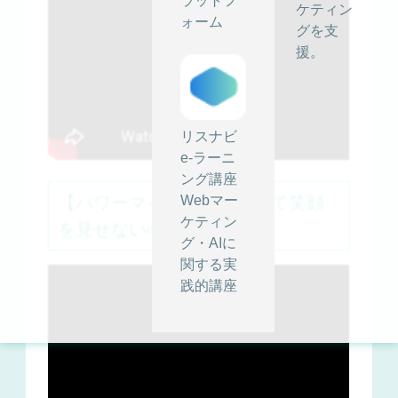
ラットフ
ケティン
ォーム
グを支
援。
リスナビ
e-ラーニ
ング講座
【パワーマインド②】あえて笑顔
Webマー
ケティン
を見せない心理効果
グ・AIに
関する実
践的講座