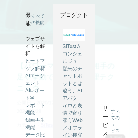
【パワーマインド⑨】相手の足や挙動で見抜ける心理テクニッ
ク ｜ SiTest (サイテスト) ブログ
機
プロダクト
すべて
の機能
能
ウェブサ
イトを解
SiTest AI
析
コンシェ
ヒートマ
ルジュ
【パワーマインド⑨】相手の
ップ解析
従来のチ
足や挙動で見抜ける心理テク
AIエージ
ャットボ
ェント
ットとは
ニック
AIレポー
違う、AI
ト®
アバター
公開日：2020/12/10
最終更新日：
レポート
が声と表
サ
2021/05/28
すべ
機能
情で寄り
ー
ての
録画再生
添うWeb
サー
ビ
カテゴリ -
SiTest TV
機能
／オフラ
ビス
ス
データ比
イン接客