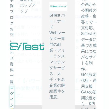
【本要約】書籍「パワーマインド(ソフトバン
企画から
ポップア
例
ク文庫) 内藤 誼人 (著)」
公開後の
ップ
ブ
SiTest パ
改善・集
https://www.amazon.co.jp/dp/4797323205
ロ
ートナー
客まで一
グ
ズ
大反響『パワープレイ』の超強力第2弾！大好
貫対応。
お
Webマー
SiTest の
評を得た『パワープレイ』の超強力な続編、つ
問
ケター専
データに
い
いに登場。何気ないしぐさ、行動で相手を操る
門の副
基づき成
合
テクニックは前作以上の破壊力。服装・アイテ
業・フリ
果につな
わ
ムの使いこなし方なども収録した、シリーズ集
ーランス
がるサイ
せ
大成とも呼べる1冊。
マッチン
トを制
資
グサービ
作。
料
ス。大
GA4設定
一
手・有名
『【パワーマインド⑨】相手の足
代行・運
覧
企業の継
用支援
や挙動で見抜ける心理テクニッ
ロ
続案件を
GA4の初
グ
ク』
用意。
期設定か
イ
ら、KPI
ン