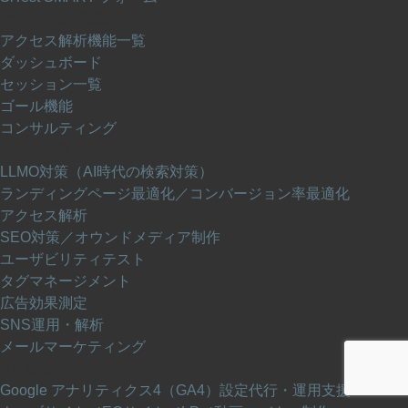
アクセス解析機能
アクセス解析機能一覧
ダッシュボード
セッション一覧
ゴール機能
コンサルティング
UI/UX 改善
LLMO対策（AI時代の検索対策）
ランディングページ最適化／コンバージョン率最適化
アクセス解析
SEO対策／オウンドメディア制作
ユーザビリティテスト
タグマネージメント
広告効果測定
SNS運用・解析
メールマーケティング
DX 推進
Google アナリティクス4（GA4）設定代行・運用支援