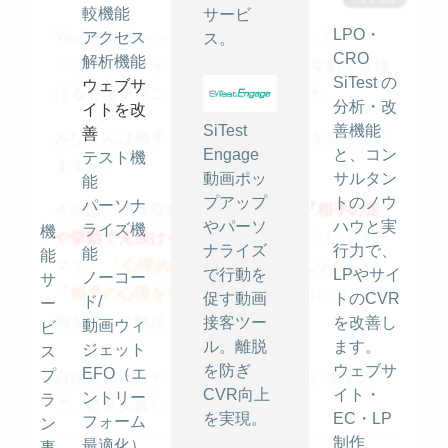
較機能
サービ
LPO・
YouTube チャンネル「SiTest TV」にて、
アクセス
ス。
CRO
解析機能
『【パワーマインド⑨】相手の足や挙動で見抜
SiTest の
ウェブサ
ける心理テクニック』を公開しました。
分析・改
イトを改
SiTest
善機能
善
みなさんは相手の心理を見抜く方法を知ってい
Engage
と、コン
テスト機
ますか？
動画ポッ
サルタン
能
プアップ
トのノウ
パーソナ
今回は、代表取締役 CEOの金島が
『相手の足
やパーソ
ハウと実
ライズ機
機
や挙動で見抜ける心理テクニック』
というテー
ナライズ
行力で、
能
能
マで、
「心理的に優位に立つテクニック」
や
で行動を
LPやサイ
ノーコー
サ
「相手の心理を見抜くテクニック」
について事
促す動画
トのCVR
ド/
ー
例を交えて解説しています。
接客ツー
を改善し
動画ウィ
ビ
ル。離脱
ます。
ジェット
ス
を防ぎ
ウェブサ
EFO（エ
プ
自信をつけるテクニックもつまっていますの
CVR向上
イト・
ントリー
ラ
で、是非実践してみてください！
を実現。
EC・LP
フォーム
ン
制作
最適化）
事