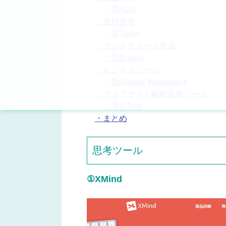
・⑤AUN
・進行管理
・⑥Trello
・ガントチャート作成
・⑦Brabio!
・ビジネスツール
・⑧Google Workspace
・ウェブサイト解析改善ツール
・⑨SiTest
・まとめ
思考ツール
①XMind