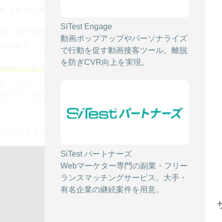
業務は非常に多岐にわたります。
SiTest Engage
め、進行管理は複雑かつ煩雑になります。Webディレ
動画ポップアップやパーソナライズ
の効率化・生産性向上は永遠の課題です。
で行動を促す動画接客ツール。離脱
を防ぎCVR向上を実現。
すすめかつ必須のツールを9つご紹介します。
ることで、1ランク上のWebディレクターを目指しまし
すので、ぜひ実際に使えるかどうか試してみてくださ
 ぜひ以下もご覧ください。
SiTest パートナーズ
Webマーケター専門の副業・フリー
ランスマッチングサービス。大手・
有名企業の継続案件を用意。