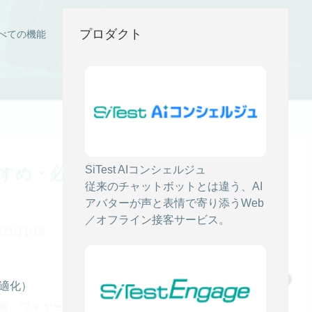
プロダクト
べての機能
すめ・必須ツール9選！【現役Web
SiTest AIコンシェルジュ
従来のチャットボットとは違う、AI
アバターが声と表情で寄り添うWeb
／オフライン接客サービス。
/11/18
最適化）
画、ワイヤーフレーム作成、各関係者とのやりとり、