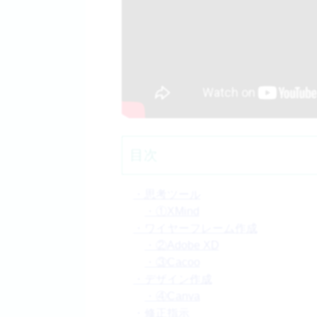
目次
・思考ツール
・①XMind
・ワイヤーフレーム作成
・②Adobe XD
・③Cacoo
・デザイン作成
・④Canva
・修正指示