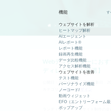
機能
す
ウェブサイトを解析

＞
ブログ
＞ 2021/07/05
ヒートマップ解析
AIエージェント
AIレポート®
レポート機能
録画再生機能
データ比較機能
Webディレクターにおす
アクセス解析機能
ディレクターが厳選】
ウェブサイトを改善
テスト機能
公開日：2021/07/05
最終更新日：2021
パーソナライズ機能
カテゴリ -
UI/UX・デザイン
ノーコード/
動画ウィジェット
EFO（エントリーフォーム
ポップアップ
ランディングページやサイト制作の企