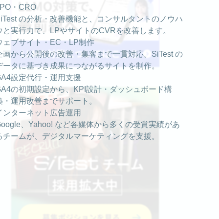
LPO・CRO
SiTest の分析・改善機能と、コンサルタントのノウハ
ウと実行力で、LPやサイトのCVRを改善します。
ウェブサイト・EC・LP制作
企画から公開後の改善・集客まで一貫対応。SiTest の
データに基づき成果につながるサイトを制作。
GA4設定代行・運用支援
GA4の初期設定から、KPI設計・ダッシュボード構
築・運用改善までサポート。
インターネット広告運用
Google、Yahoo! など各媒体から多くの受賞実績があ
るチームが、デジタルマーケティングを支援。