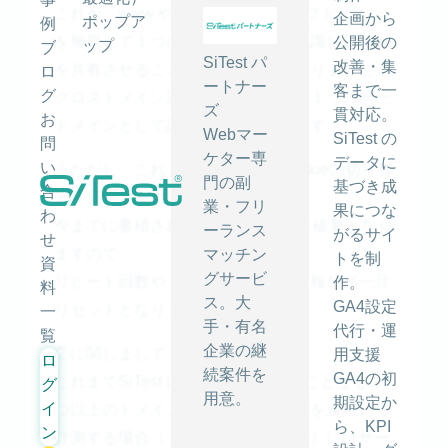
これが、www.やsysやappなどのサブドメイン
企画から
ポップア
例
を無視して１つのドメインとして認識しCookie
公開後の
ップ
ブ
SiTest パ
改善・集
を共有させることが出来るようになりました。
ロ
ートナー
客まで一
グ
クロスドメイン設定することなく、１つの同一
ズ
貫対応。
お
ドメインとして計測が可能になります。
Webマー
SiTest の
問
ケター専
データに
い
※ただし、これまでの方式からCookieの切り替
門の副
基づき成
合
えを選択しますと、
業・フリ
果につな
わ
今までに蓄積されたCookieの情報は破棄となり
ーランス
がるサイ
せ
ますので
マッチン
トを制
資
グサービ
リピート回数や、コンバージョン情報など一旦
作。
料
ス。大
GA4設定
リセットとなります。
一
手・有名
代行・運
覧
企業の継
②に関しまして
用支援
ロ
続案件を
GA4の初
これまでSiTest (サイテスト)では、ことなる２
グ
用意。
期設定か
イ
つ以上のドメインをまたいでの訪問を連続して
ら、KPI
ン
計測する場合（クロスドメイン計測）にはサー