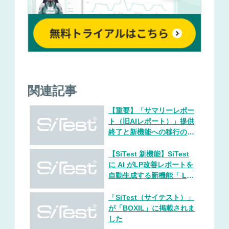
関連記事
【重要】「サマリーレポー
ト（旧AIレポート）」提供
終了と新機能への移行のお
願い
【SiTest 新機能】SiTest
に AI がLP改善レポートを
自動生成する新機能「 LP
AIレポート® 」提供開始、
リリース記念で AI クレジ
「SiTest（サイテスト）」
ットを増量
が「BOXIL」に掲載されま
した