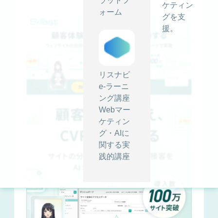
ラットフ
ケティン
ォーム
グを支
援。
リスナビ
e-ラーニ
ング講座
Webマー
ケティン
グ・AIに
関する実
践的講座