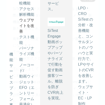
較機能
サービ
LPO・
SiTest (サイテスト)にて、ドメインをまたいだ
アクセス
ス。
CRO
解析機能
際の訪問データを共有するクロスドメイン計測
SiTest の
ウェブサ
機能が
分析・改
イトを改
新たに追加されました。
SiTest
善機能
善
Engage
と、コン
テスト機
有料プラン限定ですが以下の2方式が選択可能
動画ポッ
サルタン
能
になります。
プアップ
トのノウ
パーソナ
①サブドメインCookie統合機能追加
やパーソ
ハウと実
ライズ機
機
②Linker方式クロスドメイン機能追加
ナライズ
行力で、
能
能
で行動を
LPやサイ
ノーコー
サ
①に関しまして
促す動画
トのCVR
ド/
ー
これまでSiTest (サイテスト)では、
接客ツー
を改善し
動画ウィ
ビ
ル。離脱
ます。
www.example.comとsys.example.comのように
ジェット
ス
を防ぎ
ウェブサ
EFO（エ
プ
サブドメインレベルでも異なるドメインとして
CVR向上
イト・
ントリー
ラ
訪問データを共有することができない仕様でし
を実現。
EC・LP
フォーム
ン
た。
制作
最適化）
事