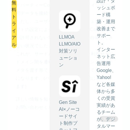
設計・ダ
無
ドパーティーCookieを利用してドメイン間の訪
ッシュボ
料
問データを接続する仕様でした。
ード構
ト
ただし、ユーザーのブラウザやセキュリティソ
築・運用
ラ
改善まで
フトの設定によりサードパーティーCookie利用
イ
サポー
LLMOA
ア
が許可されない場合、トラッキング自体ができ
ト。
LLMO/AIO
ル
ない状況でした。
インター
対策ソリ
これが、サードパーティーCookieを利用せずに
ネット広
ューショ
ドメイン間を遷移するページ内のリンクにパラ
告運用
ン
メタを渡す形でクロスドメイン計測できるよう
Google、
Yahoo!
になります。(パラメタ付与は自動的に行われ
など各媒
ます)
体から多
くの受賞
詳しい情報を知りたい方は
Gen Site
実績があ
お問い合わせください。
AI×ノーコ
るチーム
ードサイ
が、デジ
ト制作プ
タルマー