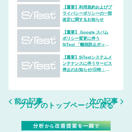
【重要】利用規約およびプ
ライバシーポリシーの一部
改定に関するお知らせ
【重要】 Google スパム
ポリシー変更に伴う
SiTest 「離脱防止ポップ
アップ」ご利用停止の強い
推奨と代替機能のご案内
【重要】SiTestシステムメ
ンテナンスに伴うサービス
停止のお知らせ(日時：
2026年4月21日 午前0時30
分〜1時30分）


前の記事
次の記事
ブログのトップページに戻る