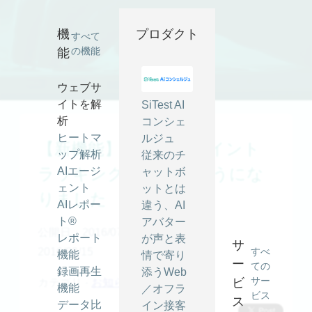
【新機能】クロスドメイントラッキングができるようになりま
した ｜ SiTest (サイテスト) ブログ
機
プロダクト
すべて
の機能
能
ウェブサ
イトを解
SiTest AI
析
コンシェ
ヒートマ
ルジュ
【新機能】クロスドメイント
ップ解析
従来のチ
ラッキングができるようにな
AIエージ
ャットボ
ェント
ットとは
りました
AIレポー
違う、AI
ト®
アバター
公開日：2016/07/12
最終更新日：
レポート
が声と表
サ
2016/08/15
すべ
機能
情で寄り
ー
ての
録画再生
添うWeb
サー
ビ
カテゴリ -
お知らせ
機能
／オフラ
ビス
ス
データ比
イン接客