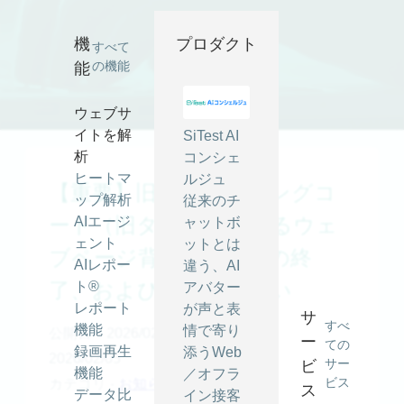
機
プロダクト
すべて
の機能
能
ウェブサ
イトを解
SiTest AI
析
コンシェ
ヒートマ
ルジュ
【重要】旧式トラッキングコ
ップ解析
従来のチ
ード（旧タグ）におけるウェ
AIエージ
ャットボ
ェント
ットとは
ブページ背景保存機能の終
AIレポー
違う、AI
了、および移行のお願い
ト®
アバター
レポート
が声と表
サ
すべ
機能
情で寄り
公開日：2026/02/05
最終更新日：
ー
ての
録画再生
添うWeb
2026/02/05
サー
ビ
機能
／オフラ
ビス
カテゴリ -
お知らせ
,
その他
ス
データ比
イン接客