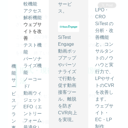
較機能
サービ
LPO・
アクセス
ス。
いつも SiTest をご利用いただきありがとうご
CRO
解析機能
SiTest の
ざいます。
ウェブサ
分析・改
イトを改
この度、2023年8月以前の旧式のトラッキング
SiTest
善機能
善
Engage
と、コン
コードにおいて、
テスト機
ウェブページ背景の保存機能
動画ポッ
サルタン
能
を停止、終了
いたします。
プアップ
トのノウ
パーソナ
やパーソ
ハウと実
ライズ機
機
旧式・現行コードの判別方
ナライズ
行力で、
能
能
で行動を
LPやサイ
法
ノーコー
サ
促す動画
トのCVR
ド/
ー
接客ツー
を改善し
動画ウィ
ビ
コードのアクセス先で旧式かどうか判別可能で
ル。離脱
ます。
ジェット
ス
す。
を防ぎ
ウェブサ
EFO（エ
プ
CVR向上
イト・
ントリー
ラ
を実現。
EC・LP
フォーム
ン
▼ 旧式（今回機能停止の対象）
制作
最適化）
事