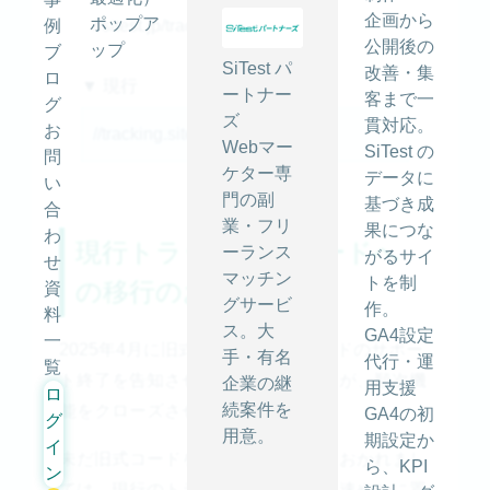
企画から
ポップア
例
//sitest.jp/tracking/sitest_js
公開後の
ップ
ブ
SiTest パ
改善・集
ロ
▼ 現行
ートナー
客まで一
グ
ズ
貫対応。
お
//tracking.sitest.jp/tag
Webマー
SiTest の
問
ケター専
データに
い
門の副
基づき成
合
業・フリ
果につな
わ
現行トラッキングコードへ
ーランス
がるサイ
せ
マッチン
トを制
の移行のお願い
資
グサービ
作。
料
ス。大
GA4設定
一
2025年4月に旧式トラッキングコードのサポー
手・有名
代行・運
覧
ト終了を告知させていただきましたが、順次機
企業の継
用支援
ロ
続案件を
能をクローズさせてまいります。
GA4の初
グ
用意。
期設定か
イ
未だ旧式コードをお使いのお客様におかれまし
ら、KPI
ン
ては、現行のトラッキングコードに
速やかに置