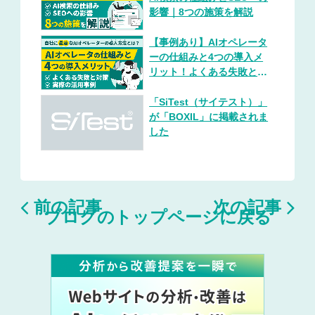
影響｜8つの施策を解説
【事例あり】AIオペレータ
ーの仕組みと4つの導入メ
リット！よくある失敗と対
策
「SiTest（サイテスト）」
が「BOXIL」に掲載されま
した


前の記事
次の記事
ブログのトップページに戻る