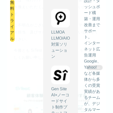
設計・ダ
無
ッシュボ
き換えいただくようよろしくお願いいたしま
料
ード構
す。
ト
築・運用
ラ
改善まで
ご不明点がございましたら、カスタマーサクセ
イ
サポー
ス担当、及びサポート窓口までお問い合わせく
LLMOA
ア
ト。
LLMO/AIO
ル
ださい。
インター
対策ソリ
ネット広
今後とも SiTest をご愛顧賜りますよう、よろ
ューショ
告運用
ン
しくお願い申し上げます。
Google、
Yahoo!
など各媒
体から多
くの受賞
Gen Site
実績があ
AI×ノーコ
るチーム
ードサイ
が、デジ
ト制作プ
タルマー