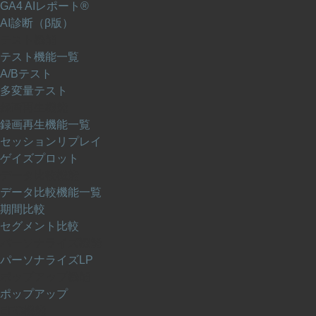
GA4 AIレポート®
AI診断（β版）
テスト機能
テスト機能一覧
A/Bテスト
多変量テスト
録画再生機能
録画再生機能一覧
セッションリプレイ
ゲイズプロット
データ比較機能
データ比較機能一覧
期間比較
セグメント比較
パーソナライズ機能
パーソナライズLP
ポップアップ機能
ポップアップ
EFO機能