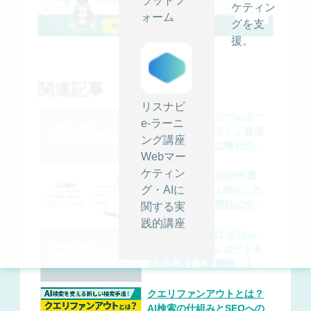
ラットフ
ケティン
ォーム
グを支
援。
関連記事
リスナビ
【重要】「サマリーレポー
e-ラーニ
ト（旧AIレポート）」提供
ング講座
終了と新機能への移行のお
Webマー
願い
ケティン
【お知らせ】「2026年度
グ・AIに
AI 検索対策（ LLMO ）カ
オスマップ」に弊社のサー
関する実
ビスが掲載されました
践的講座
【SiTest 新機能】SiTest
に AI がLP改善レポートを
自動生成する新機能「 LP
AIレポート® 」提供開始、
リリース記念で AI クレジ
クエリファンアウトとは？
ットを増量
AI検索の仕組みとSEOへの