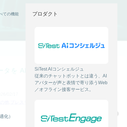
プロダクト
べての機能
4データを AI が自動分析し改善提案まで
SiTest AIコンシェルジュ
従来のチャットボットとは違う、AI
アバターが声と表情で寄り添うWeb
／オフライン接客サービス。
/02/17
の他
,
プレスリリース
最適化）