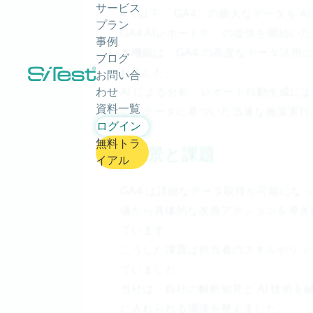
サービス
4（以下、 GA4）の膨大なデータを 
プラン
GA4 AIレポート® 」の提供を開始い
事例
本機能は、GA4 の高度なデータ活
ブログ
れました。
お問い合
わせ
AI による分析・レポート自動生成に
資料一覧
し、データに基づいた迅速な施策実行
ログイン
無料トラ
背景と課題
イアル
GA4 は詳細なデータ取得が可能に
値から具体的な改善アクションを導き
ています。
こうした課題は担当者のスキルやリソ
ていました。
当社は、自社の解析知見と AI 技術
に入れられる環境を整えました。