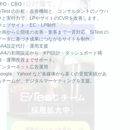
LPO・CRO
SiTest の分析・改善機能と、コンサルタントのノウハ
ウと実行力で、LPやサイトのCVRを改善します。
ウェブサイト・EC・LP制作
企画から公開後の改善・集客まで一貫対応。SiTest の
データに基づき成果につながるサイトを制作。
GA4設定代行・運用支援
GA4の初期設定から、KPI設計・ダッシュボード構
築・運用改善までサポート。
インターネット広告運用
Google、Yahoo! など各媒体から多くの受賞実績があ
るチームが、デジタルマーケティングを支援。