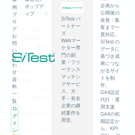
企画から
ポップア
例
今までの審査方法
公開後の
ップ
ブ
SiTest パ
改善・集
ロ
ートナー
客まで一
グ
カード社会のアメリカでは、「FICOスコア」
ズ
貫対応。
お
「vantageスコア」など、数種類のクレジット
Webマー
SiTest の
問
スコア（借金の履歴をお金の管理能力と捉え点
ケター専
データに
い
数・偏差値をつけた評価方法）がありますが、
門の副
基づき成
合
業・フリ
代表的なものが「FICOスコア」です。
果につな
わ
ーランス
がるサイ
点数に応じてユーザーは審査をされ、ローン審
せ
マッチン
トを制
資
査が通らなかったり、クレジットカードが拒否
グサービ
作。
料
されたりします。逆に点数が非常に良ければ、
ス。大
GA4設定
一
すぐに審査に通ることになります。
手・有名
代行・運
覧
企業の継
用支援
ロ
続案件を
GA4の初
グ
用意。
期設定か
イ
ら、KPI
FICOスコアが決まる要素は次の5つ。
ン