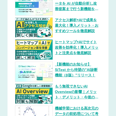
ータを AI が自動分析し改
善提案まで行う新機能を提
供開始！
アクセス解析×AIで成果を
最大化！導入メリット・お
すすめツールを徹底解説
ヒートマップ×AIでサイト
改善を効率化！導入メリッ
トと注意点を徹底解説
【新機能のお知らせ】
SiTest から待望の”AI診断
機能（β版）”リリース！
もう無視できないAI
Overviewの影響｜メリッ
ト・デメリット・今後の展
望を総まとめ（対策プレイ
ブック付き）
機械学習における高次元の
データの前処理について考