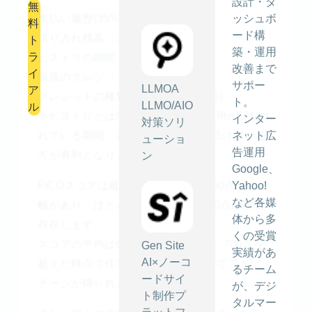
設計・ダ
無
支払い履歴(35%)
ッシュボ
料
ード構
借り入れ残高（30％）
ト
築・運用
ラ
ヒストリの期間（15%）
改善まで
イ
新規のクレジット(10%)
サポー
LLMOA
ア
クレジットの種類と組み合わせ(10%)
ト。
LLMO/AIO
ル
※ヒストリとは問題なくカードの使用が記録さ
インター
対策ソリ
れている期間。1つのカードを使い続けている
ネット広
ューショ
告運用
方が有利となります。
ン
Google、
FICOスコアは最低300点から最高850点までの
Yahoo!
など各媒
幅があり、ほとんどの人は600～800点の間に
体から多
存在します。
くの受賞
スコアの平均は680点程度と言われ、700点を
Gen Site
実績があ
AI×ノーコ
超えた時点で住宅ローンの利率などでアドバン
るチーム
ードサイ
テージが得られます。
が、デジ
ト制作プ
タルマー