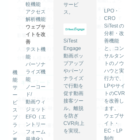
人工知能が人間の職業を奪う。人工知能によっ
較機能
サービ
て人間の未来が左右されるような出来事があと
LPO・
アクセス
ス。
20年程先に待っていると言われていますが、す
CRO
解析機能
SiTest の
でに人間の人生設計は人工知能の判断によって
ウェブサ
分析・改
イトを改
影響を受けているのかもしれません。
SiTest
善機能
善
Engage
と、コン
人工知能は銀行業務や融資の審査など、金融の
テスト機
動画ポッ
サルタン
能
分野でも様々な形で導入が進んでいます。
プアップ
トのノウ
パーソナ
やパーソ
ハウと実
ライズ機
機
ナライズ
行力で、
能
能
キーワード「FinTech」
で行動を
LPやサイ
ノーコー
サ
促す動画
トのCVR
ド/
ー
金融とIT分野が深くつながり、Financeと
接客ツー
を改善し
動画ウィ
ビ
Technologyを融合させた言葉が「FinTech」で
ル。離脱
ます。
ジェット
ス
を防ぎ
ウェブサ
EFO（エ
す。
プ
CVR向上
イト・
ントリー
ラ
すでに融資の審査を人工知能が担っている分野
を実現。
EC・LP
フォーム
ン
が出てきています。
制作
最適化）
事