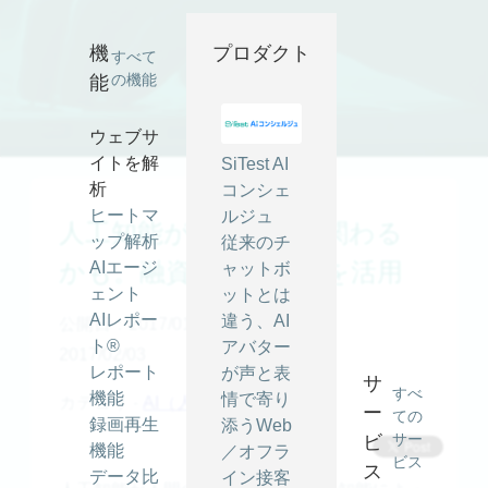
人工知能が人生設計に関わるかも。融資の審査にAIを活用 ｜
SiTest (サイテスト) ブログ
機
プロダクト
すべて
の機能
能
ウェブサ
イトを解
SiTest AI
析
コンシェ
ヒートマ
ルジュ
人工知能が人生設計に関わる
ップ解析
従来のチ
かも。融資の審査にAIを活用
AIエージ
ャットボ
ェント
ットとは
AIレポー
違う、AI
公開日：2017/01/05
最終更新日：
ト®
アバター
2017/02/03
レポート
が声と表
サ
すべ
機能
情で寄り
カテゴリ -
AI（人工知能）
ー
ての
録画再生
添うWeb
サー
ビ
機能
／オフラ
ビス
ス
データ比
イン接客