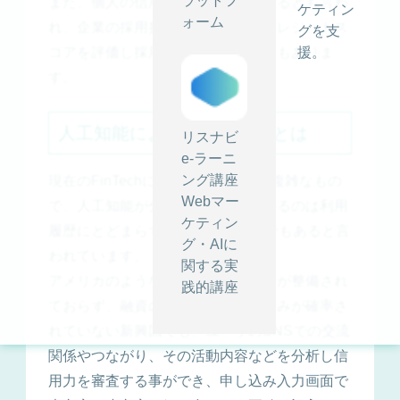
ラットフ
また、個人の信用の基準とされているとも言わ
ケティン
ォーム
れ、企業の採用担当者は求職者のクレジットス
グを支
コアを評価し採用の根拠とすることもありま
援。
す。
人工知能による融資の審査とは
リスナビ
e-ラーニ
ング講座
現在のFinTechによる審査はもっと複雑なもの
Webマー
で、人工知能が分析の対象としているのは利用
ケティン
履歴にとどまらず、SNSの行動までもあると言
グ・AIに
われています。
関する実
アメリカのようなクレジットスコアが整備され
践的講座
ておらず、融資の基準や担保の仕組みが確率さ
れていない新興国でも、ユーザのSNSでの交流
関係やつながり、その活動内容などを分析し信
用力を審査する事ができ、申し込み入力画面で