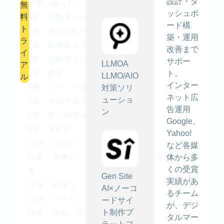
設計・ダ
本書に綴られた「物語」は
無
ッシュボ
料
1章 自動車メーカー営業マン
ード構
ト
2章 建設会社社長
築・運用
ラ
3章 精密板金工場長
改善まで
イ
4章 自動車メーカー工場長
サポー
LLMOA
ア
5章 農家
ト。
LLMO/AIO
ル
インター
6章 トラック運転手
対策ソリ
ネット広
ューショ
7章 米国空軍のスペシャリスト
告運用
ン
8章 書店経営者
Google、
9章 警察官
Yahoo!
10章 消防士
など各媒
11章 電機メーカーマーケティング部門の担当
体から多
くの受賞
者
Gen Site
実績があ
12章 弁護士
AI×ノーコ
るチーム
13章 ワーキングマザー
ードサイ
が、デジ
ト制作プ
14章 田舎に住むお年寄り
タルマー