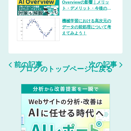
Overviewの影響｜メリッ
ト・デメリット・今後の展
望を総まとめ（対策プレイ
ブック付き）
機械学習における高次元の
データの前処理について考
えてみよう！


前の記事
次の記事
ブログのトップページに戻る