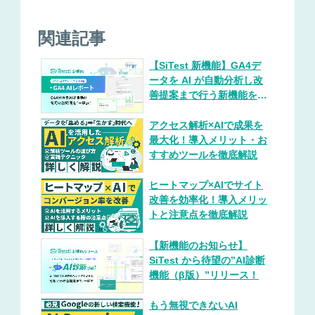
関連記事
【SiTest 新機能】GA4デ
ータを AI が自動分析し改
善提案まで行う新機能を提
供開始！
アクセス解析×AIで成果を
最大化！導入メリット・お
すすめツールを徹底解説
ヒートマップ×AIでサイト
改善を効率化！導入メリッ
トと注意点を徹底解説
【新機能のお知らせ】
SiTest から待望の”AI診断
機能（β版）”リリース！
もう無視できないAI