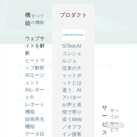
おすすめ本『文系でもわかる人工知能ビジネス』 ｜ SiTest (サ
イテスト) ブログ
機
プロダクト
すべて
の機能
能
ウェブサ
イトを解
SiTest AI
析
コンシェ
ヒートマ
ルジュ
おすすめ本『文系でもわかる
ップ解析
従来のチ
人工知能ビジネス』
AIエージ
ャットボ
ェント
ットとは
AIレポー
違う、AI
公開日：2017/03/31
最終更新日：
ト®
アバター
2017/03/31
レポート
が声と表
サ
すべ
機能
情で寄り
カテゴリ -
AI（人工知能）
ー
ての
録画再生
添うWeb
サー
ビ
機能
／オフラ
ビス
ス
データ比
イン接客