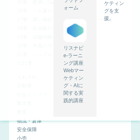
ラットフ
15章 肥満に悩むエンジニア
ケティン
ォーム
16章 一人暮らしのおばあさん
グを支
援。
17章 買い物好きなアパレルメーカー社員
18章 投資銀行に勤める独身女性
19章 頭脳明晰な小学生
20章 米国の大学院に通う留学生
リスナビ
21章 シングルマザー
e-ラーニ
ング講座
の21章。
Webマー
それぞれ、
ケティン
グ・AIに
自動車
関する実
社会インフラ
践的講座
製造業
農業
物流・倉庫
安全保障
小売