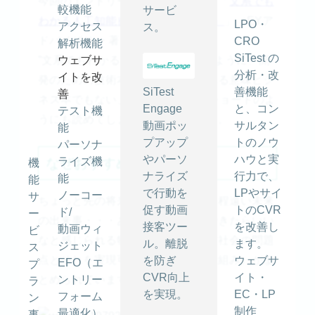
今回のエントリーでご紹介するのは「
文系でも
較機能
サービ
わかる人工知能ビジネス（amazon）
」（EYア
LPO・
アクセス
ス。
ドバイザリー 著）です。
CRO
解析機能
SiTest の
”文系でもわかる”とタイトルにあるように、開
ウェブサ
分析・改
イトを改
発のための技術本でもなければ、ある意味ビジ
SiTest
善機能
善
ネス本でもない、21編のショートショートのよ
Engage
と、コン
テスト機
うにも読めてしまう平易な内容です。
動画ポッ
サルタン
能
プアップ
トのノウ
パーソナ
やパーソ
ハウと実
ライズ機
なぜおすすめしたいのか
機
ナライズ
行力で、
能
能
で行動を
LPやサイ
ノーコー
サ
ちょっと先の将来、だけど実現には程遠い未来
促す動画
トのCVR
ド/
ー
の出来事・・・あったらいいな、できたらいい
接客ツー
を改善し
動画ウィ
ビ
なと感じられる物語とともに、現在社会の問題
ル。離脱
ます。
ジェット
ス
点とそれを実現可能にする技術（仕組み）がま
を防ぎ
ウェブサ
EFO（エ
プ
CVR向上
イト・
ントリー
とめられています。
ラ
を実現。
EC・LP
フォーム
ン
制作
最適化）
事