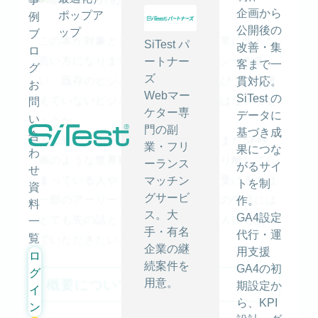
企画から
ポップア
例
公開後の
ップ
ブ
この本が対象としているのは、（非常に失礼な
SiTest パ
改善・集
ロ
言い方になりますが）まだAIリテラシーの低
ートナー
客まで一
グ
ズ
い、既存のビジネスと人工知能を結びつけて考
貫対応。
お
Webマー
SiTest の
えていないビジネスパーソンなのではないでし
問
ケター専
データに
い
ょうか。
門の副
基づき成
合
人工知能が活用された世界を、まだまだSF映
業・フリ
果につな
わ
画のような世界観と捉えて自分と切り離してし
ーランス
がるサイ
せ
まっている人や、人工知能の恩恵を受けるのは
マッチン
トを制
資
グサービ
一部のアーリーアダプターで、一般の生活には
作。
料
ス。大
GA4設定
とても先の話とタカをくくっている人にも読ん
一
手・有名
代行・運
覧
でいただきたいと思います。
企業の継
用支援
ロ
続案件を
GA4の初
グ
概要について
用意。
期設定か
イ
ら、KPI
ン