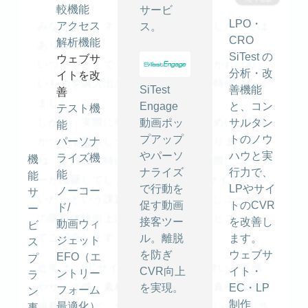
較機能
サービ
LPO・
みなさまは、ネットショッピングをしたことは
アクセス
ス。
CRO
解析機能
ありますか？
SiTest の
ウェブサ
いつでもどこでも、ネットさえつながれば欲し
分析・改
イトを改
いものを購入出来る、とても便利な時代になり
SiTest
善機能
善
ました。
Engage
と、コン
テスト機
しかし、実際に商品を見られないために、判断
動画ポッ
サルタン
能
プアップ
トのノウ
がつかず購入しづらいアイテムもありますよ
パーソナ
やパーソ
ハウと実
ライズ機
機
ね。今回は、特にネットで購入する際にユーザ
ナライズ
行力で、
能
能
ーが躊躇してしまうアイテムをECサイトで扱
で行動を
LPやサイ
ノーコー
サ
いたいという課題に対し、AIを活用しユーザー
促す動画
トのCVR
ド/
ー
の購買体験向上に挑戦しているサービスについ
接客ツー
を改善し
動画ウィ
ビ
てご紹介します。
ル。離脱
ます。
ジェット
ス
を防ぎ
ウェブサ
EFO（エ
プ
近年は、ECサイト利用者の増加に伴い、質感
CVR向上
イト・
ントリー
ラ
やサイズ感、素材がわかるような写真や動画を
を実現。
EC・LP
フォーム
ン
制作
掲載するなど、サイト側も工夫しているのが当
最適化）
事