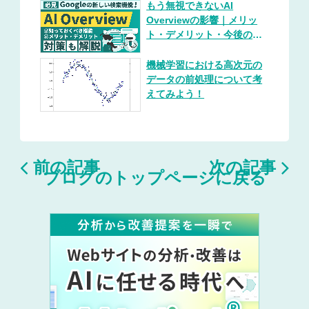
もう無視できないAI
Overviewの影響｜メリッ
ト・デメリット・今後の展
望を総まとめ（対策プレイ
ブック付き）
機械学習における高次元の
データの前処理について考
えてみよう！


前の記事
次の記事
ブログのトップページに戻る