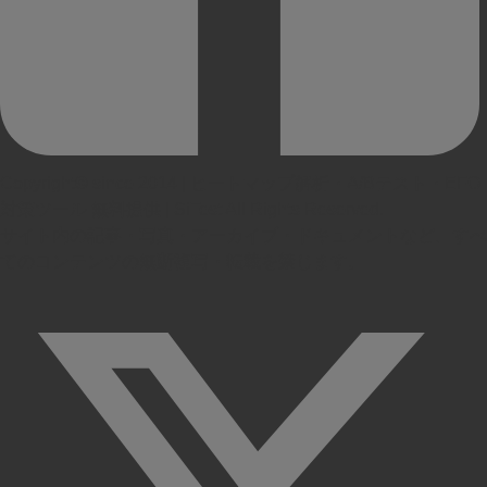
Copyright© since 2014 | ヒートマップ解析・A/Bテスト・EFO
対策ツール 無料提供 | SiTest All Rights Reserved.
サイト内の記事・写真・アーカイブ・ドキュメントなど、すべ
てのコンテンツの無断複写・転載を禁じます。