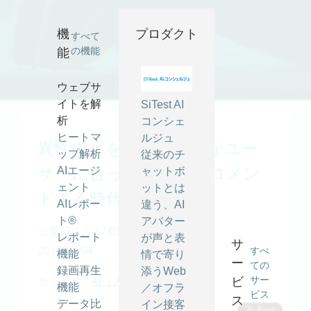
異性ウケを熟知したAIがユーザーに合った商品をレコメンドす
る時代に ｜ SiTest (サイテスト) ブログ
機
プロダクト
すべて
の機能
能
ウェブサ
イトを解
SiTest AI
析
コンシェ
ヒートマ
ルジュ
異性ウケを熟知したAIがユー
ップ解析
従来のチ
ザーに合った商品をレコメン
AIエージ
ャットボ
ェント
ットとは
ドする時代に
AIレポー
違う、AI
ト®
アバター
公開日：2017/03/29
最終更新日：
レポート
が声と表
サ
2017/04/04
すべ
機能
情で寄り
ー
ての
録画再生
添うWeb
サー
ビ
カテゴリ -
AI（人工知能）
機能
／オフラ
ビス
ス
データ比
イン接客