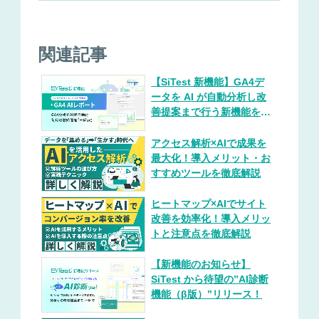
関連記事
【SiTest 新機能】GA4デ
ータを AI が自動分析し改
善提案まで行う新機能を提
供開始！
アクセス解析×AIで成果を
最大化！導入メリット・お
すすめツールを徹底解説
ヒートマップ×AIでサイト
改善を効率化！導入メリッ
トと注意点を徹底解説
【新機能のお知らせ】
SiTest から待望の”AI診断
機能（β版）”リリース！