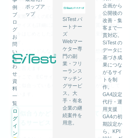
企画から
ポップア
例
たり前になってきています。
公開後の
ップ
ブ
実際に多くのECサイトが写真の数を多くし、
SiTest パ
改善・集
ロ
サイズも詳細に記載していますが、質感や触感
ートナー
客まで一
グ
をはじめとした詳細まで伝えるのは至難の業で
ズ
貫対応。
お
Webマー
す。
SiTest の
問
ケター専
データに
いかに「どんなものか、を買い手に想像させる
い
門の副
基づき成
合
か」が、ものを売るときのポイントのひとつだ
業・フリ
果につな
わ
と言えます。
ーランス
がるサイ
せ
そこで、ECサイトの商品選びにAIがユーザー
マッチン
トを制
資
に似合っているか判定するサービスが登場して
グサービ
作。
料
ス。大
います。
GA4設定
一
手・有名
代行・運
覧
企業の継
用支援
ロ
似合うかどうかAIが判定してくれ
続案件を
GA4の初
グ
るサービス「JINS BRAIN」
用意。
期設定か
イ
ら、KPI
ン