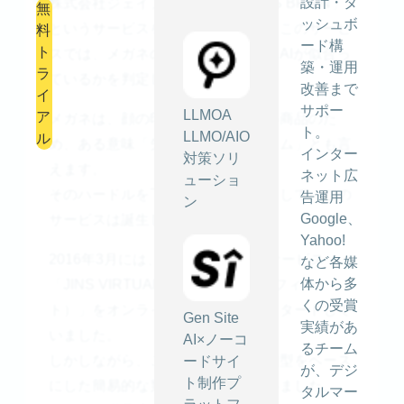
設計・ダ
株式会社ジェイアイエヌは、「JINS BRAIN」
無
ッシュボ
というサービスを提供しています。このサービ
料
ード構
ト
スでは、メガネの試着画像に対してAIが似合っ
築・運用
ラ
ているかを判定してくれます。
改善まで
イ
サポー
LLMOA
ア
メガネは、顔の印象が変わりやすい商品のた
ト。
LLMO/AIO
ル
め、ある意味「失敗出来ないアイテム」とも言
インター
対策ソリ
えます。
ネット広
ューショ
そのハードルを下げるための挑戦として、この
告運用
ン
Google、
サービスは誕生しました。
Yahoo!
2016年3月には、メガネの3D試着サービス
など各媒
体から多
「JINS VIRTUAL-FIT（バーチャルフィッ
くの受賞
ト）」をオンラインショップにてスタートして
Gen Site
実績があ
いました。
AI×ノーコ
るチーム
しかしながら、このサービスでは顔型をベース
ードサイ
が、デジ
ト制作プ
にした簡易的な判定にとどまっていました。
タルマー