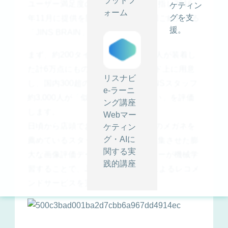
ラットフ
ユーザー満足度のさらなる向上を目指し2016
ケティン
ォーム
グを支
年11月に提供を開始したのが、今回ご紹介する
援。
「JINS BRAIN」です。
まず、約200タイプのメガネを数百人が装着し
た計6万点にものぼる画像をクラウド上に用意
リスナビ
し、国内300超の店舗に所属するJINSスタッフ
e-ラーニ
約3,000人が「似合う」「似合わない」を評価
ング講座
します。
Webマー
日頃から店頭でお客様に“お似合い”のメガネを
ケティン
グ・AIに
薦めているスタッフの目利き力を結集させた膨
関する実
大な画像評価データをコンピューターが機械学
践的講座
習することで、JINSオリジナルAIによるレコメ
ンドサービスを完成させました。