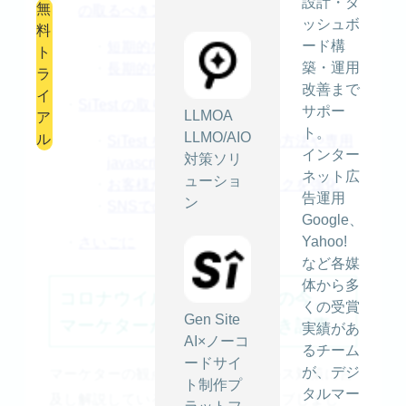
設計・ダ
無
の取るべきアクション
ッシュボ
料
ード構
・
短期的なアクション
ト
築・運用
・
長期的なアクション
ラ
改善まで
イ
・
SiTest の取り組み
サポー
LLMOA
ア
ト。
LLMO/AIO
ル
・
SiTest を使った緊急告知の方法や専用
インター
対策ソリ
javascriptのご共有
ネット広
ューショ
・
お客様からのフィードバックを強化
告運用
ン
・
SNSでの情報発信を強化
Google、
Yahoo!
・
さいごに
など各媒
体から多
コロナウイルス感染拡大下の今、
くの受賞
Gen Site
マーケターが読んでおくべき記事
実績があ
AI×ノーコ
るチーム
ードサイ
が、デジ
マーケターの観点からコロナウイルス対策に言
ト制作プ
タルマー
及し解説している記事をピックアップしまし