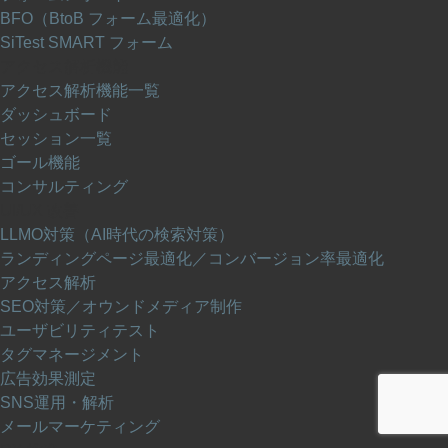
BFO（BtoB フォーム最適化）
SiTest SMART フォーム
アクセス解析機能
アクセス解析機能一覧
ダッシュボード
セッション一覧
ゴール機能
コンサルティング
UI/UX 改善
LLMO対策（AI時代の検索対策）
ランディングページ最適化／コンバージョン率最適化
アクセス解析
SEO対策／オウンドメディア制作
ユーザビリティテスト
タグマネージメント
広告効果測定
SNS運用・解析
メールマーケティング