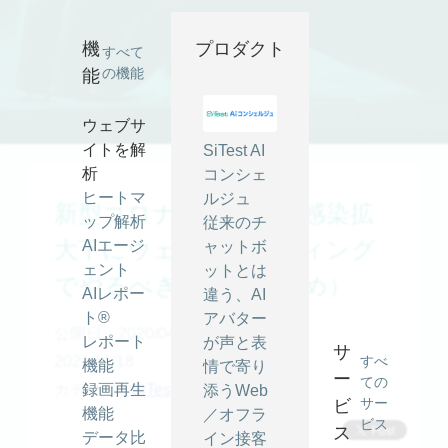
機
プロダクト
すべて
の機能
能
ウェブサ
イトを解
SiTest AI
析
コンシェ
ヒートマ
ルジュ
新型コロナウイルスの感染拡
ップ解析
従来のチ
大下にウェブマーケティング
AIエージ
ャットボ
ェント
ットとは
でやるべきこと（まとめ）
AIレポー
違う、AI
ト®
アバター
公開日：2020/04/14
最終更新日：
レポート
が声と表
サ
2021/11/18
すべ
機能
情で寄り
ー
ての
カテゴリ -
録画再生
SiTest活用事例
,
その他
添うWeb
サー
ビ
機能
／オフラ
ビス
ス
データ比
イン接客