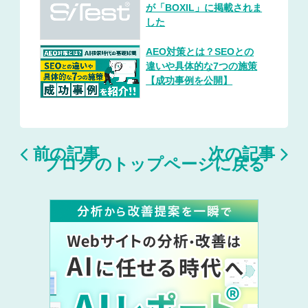
が「BOXIL」に掲載されま
した
AEO対策とは？SEOとの
違いや具体的な7つの施策
【成功事例を公開】


前の記事
次の記事
ブログのトップページに戻る