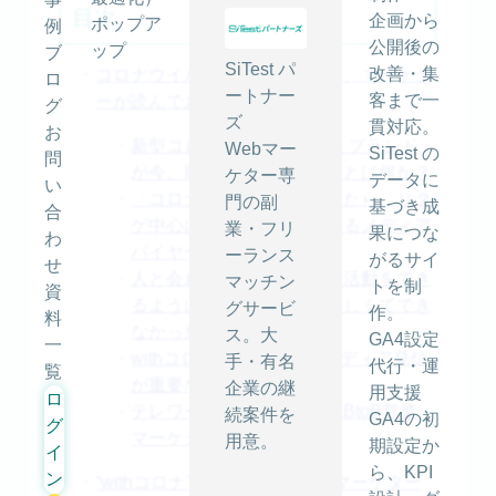
目次
企画から
ポップア
例
公開後の
ップ
ブ
SiTest パ
改善・集
・
コロナウイルス感染拡大下の今、マーケタ
ロ
ートナー
客まで一
ーが読んでおくべき記事
グ
ズ
貫対応。
お
・
新型コロナウイルスの危機 ブランド
Webマー
SiTest の
問
が今、取るべきアクションとは何か？
ケター専
データに
い
・
「コロナショックが悪化したら、リタ
門の副
基づき成
合
ゲ中心にシフトする」：あるメディア
業・フリ
果につな
わ
バイヤーの告白
ーランス
がるサイ
せ
・
人と会わなくてもよい経済活動をでき
マッチン
トを制
資
るようになろう＆今まで忙しくてでき
グサービ
作。
料
なかったことをやろう
ス。大
GA4設定
一
・
withコロナ下でオウンドメディア発信
手・有名
代行・運
覧
が重要な訳
企業の継
用支援
ロ
・
テレワーク時代に変わる、BtoB営業・
続案件を
GA4の初
グ
マーケティング活動
用意。
期設定か
イ
ら、KPI
ン
・
“withコロナ”に向けて、ウェブマーケター