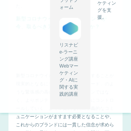
ラットフ
ケティン
た。
ォーム
グを支
援。
新型コロナウイルスの危機 ブランドが
今、取るべきアクションとは何か？
リスナビ
e-ラーニ
ング講座
Webマー
ケティン
新型コロナウイルスの問題が長期化することが
グ・AIに
現実的となるにつれ、「緊急事態モード」のよ
関する実
うな緊張感の高いコミュニケーションではな
践的講座
く、よりポジティブで状況を前向きにコントロ
ールしていく、より本質的な人間主義的なコミ
ュニケーションがますます必要となることや、
これからのブランドには一貫した信念が求めら