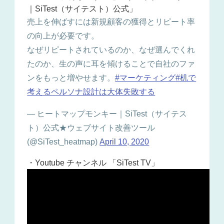
｜SiTest（サイテスト）公式」
売上を伸ばすには新規顧客の獲得とリピート率
の向上が必要です。
なぜリピートされているのか、なぜ選んでくれ
たのか、生の声に耳を傾けることで自社のファ
ンをもっと増やせます。
#マーケティング
#机で
考えるペルソナ設計は大体失敗する
— ヒートマップモンキー｜SiTest（サイテス
ト）公式★ウェブサイト改善ツール
(@SiTest_heatmap)
April 10, 2020
・Youtube チャンネル 「SiTest TV」