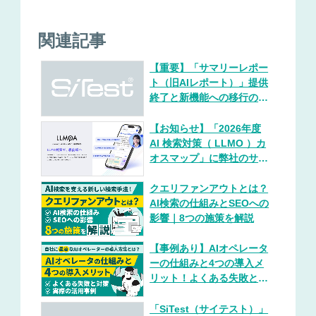
関連記事
【重要】「サマリーレポー
ト（旧AIレポート）」提供
終了と新機能への移行のお
願い
【お知らせ】「2026年度
AI 検索対策（ LLMO ）カ
オスマップ」に弊社のサー
ビスが掲載されました
クエリファンアウトとは？
AI検索の仕組みとSEOへの
影響｜8つの施策を解説
【事例あり】AIオペレータ
ーの仕組みと4つの導入メ
リット！よくある失敗と対
策
「SiTest（サイテスト）」