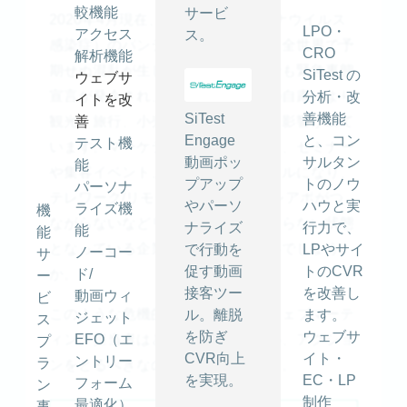
較機能
サービ
2020年4月現在、COVID-19（コロナウイルス
LPO・
アクセス
ス。
感染症）のパンデミックによって、全世界で予
CRO
解析機能
期せぬ混乱が生じています。日本でも緊急事態
SiTest の
ウェブサ
宣言が発令され、感染予防のための自粛により
分析・改
イトを改
SiTest
善機能
観光、旅行、小売など様々な業界に影響が出て
善
Engage
と、コン
テスト機
います。マーケティングにおいては、セミナー
動画ポッ
サルタン
能
や集客イベント、展示会がキャンセルになり、
プアップ
トのノウ
パーソナ
テレワーク/リモートワーク化でテレアポがつ
やパーソ
ハウと実
ライズ機
機
ながらないなどリード獲得がままならない状態
ナライズ
行力で、
能
能
となっている企業も多いのではないでしょう
で行動を
LPやサイ
ノーコー
サ
促す動画
トのCVR
か。
ド/
ー
接客ツー
を改善し
動画ウィ
ビ
このような危機的状況において、ウェブマーテ
ル。離脱
ます。
ジェット
ス
を防ぎ
ウェブサ
ィング担当者はどのように受け止め、アクショ
EFO（エ
プ
CVR向上
イト・
ントリー
ラ
ンをとるべきなのかをまとめました。
を実現。
EC・LP
フォーム
ン
制作
最適化）
事