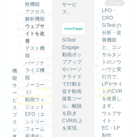
較機能
サービ
LPO・
アクセス
ス。
LPのボタン(CTA)がクリックされず、思うよう
CRO
解析機能
に成果が出ないと悩んでいませんか？LPで成
SiTest の
ウェブサ
果を出すにはボタンデザインを改善すると効果
分析・改
イトを改
的です。
ユーザーをLPに誘導できたとして
SiTest
善機能
善
も、ボタンデザインが魅力的でなければクリッ
Engage
と、コン
テスト機
クされません。
この記事ではLPのボタンデザ
動画ポッ
サルタン
能
インの基本や効果的にデザインする方法、ボタ
プアップ
トのノウ
パーソナ
ンデザインを改善する方法について解説しま
やパーソ
ハウと実
ライズ機
機
す。記事を読めば成果につながるボタンデザイ
ナライズ
行力で、
能
能
ンの作り方がわかるため、LPのCVRを高めら
で行動を
LPやサイ
ノーコー
サ
れます。
LPのボタンデザインを改善して成果
促す動画
トのCVR
ド/
ー
を出すには、A/Bテストを繰り返して最適化す
接客ツー
を改善し
動画ウィ
ビ
ることが大切です。
目次
ル。離脱
ます。
ジェット
ス
LPのボタン(CTA)の基本知識
を防ぎ
ウェブサ
EFO（エ
プ
LPのボタン(CTA)デザインの要素
CVR向上
イト・
ントリー
ラ
LPで効果的なボタン(CTA)をデザインする
を実現。
EC・LP
フォーム
ン
方法
制作
最適化）
事