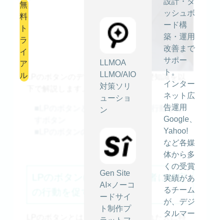
設計・ダ
無
ッシュボ
料
ード構
ト
築・運用
ラ
改善まで
イ
サポー
LLMOA
ア
ト。
LLMO/AIO
ル
LPのボタンのデザインに関する基礎知識を以
インター
対策ソリ
下で解説します。
ネット広
ューショ
告運用
■LPのボタンとは訪問者に特定の行動を促
ン
Google、
すボタン
Yahoo!
■LPのボタンの役割と重要性
など各媒
体から多
くの受賞
Gen Site
LPのボタン(CTA)とは訪問者に特定
実績があ
AI×ノーコ
るチーム
の行動を促すボタン
ードサイ
が、デジ
ト制作プ
タルマー
LPのボタンとは、Webサイトに訪れた人に特