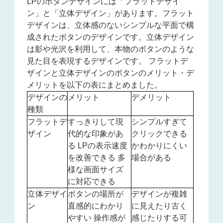
LPのボタンデザインには「フラットデザイ
ン」と「立体デザイン」があります。フラット
デザインは、立体感のないシンプルな平面で構
成されたボタンのデザインです。立体デザイン
は影や光沢を利用して、本物のボタンのような
見た目を表現するデザインです。 フラットデ
ザインと立体デザインのボタンのメリット・デ
メリットを以下の表にまとめました。
デザインの
メリット
デメリット
種類
フラットデ
すっきりして現
シンプルすぎて
ザイン
代的な印象があ
クリックできる
る LPの表示速度
かわかりにくい
を改善できる 多
場合がある
様な画面サイズ
に対応できる
立体デザイ
ボタンの場所が
デザインが複雑
ン
直感的にわかり
に見えたり古く
やすい 操作感が
感じたりする可