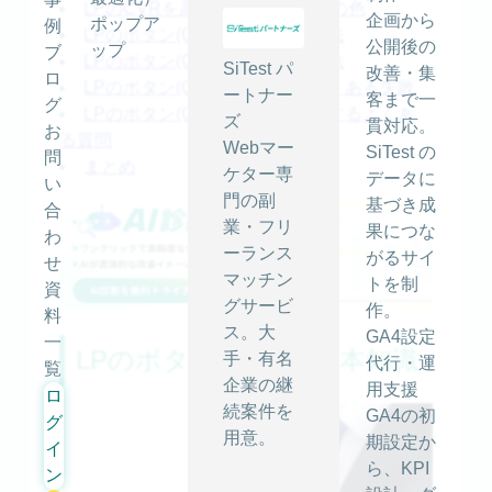
LPのCVRを高めるボタン(CTA)の色
企画から
ポップア
例
LPのボタン(CTA)を実装する手法
公開後の
ップ
ブ
LPのボタン(CTA)を改善する方法
SiTest パ
改善・集
ロ
LPのボタン(CTA)デザインでよくある失敗
ートナー
客まで一
グ
LPのボタン(CTA)デザインに関するよくあ
ズ
貫対応。
お
る質問
Webマー
SiTest の
問
まとめ
ケター専
データに
い
門の副
基づき成
合
業・フリ
果につな
わ
ーランス
がるサイ
せ
マッチン
トを制
資
グサービ
作。
料
ス。大
GA4設定
一
LPのボタン(CTA)の基本知識
手・有名
代行・運
覧
企業の継
用支援
ロ
続案件を
GA4の初
グ
用意。
期設定か
イ
ら、KPI
ン