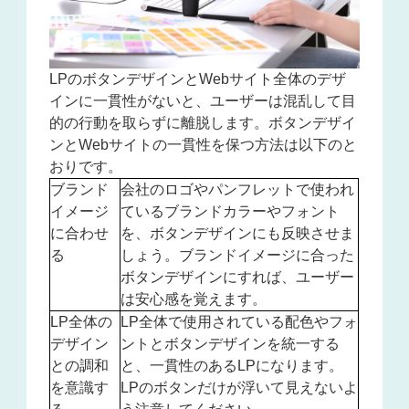
LPのボタンデザインとWebサイト全体のデザ
インに一貫性がないと、ユーザーは混乱して目
的の行動を取らずに離脱します。ボタンデザイ
ンとWebサイトの一貫性を保つ方法は以下のと
おりです。
ブランド
会社のロゴやパンフレットで使われ
イメージ
ているブランドカラーやフォント
に合わせ
を、ボタンデザインにも反映させま
る
しょう。ブランドイメージに合った
ボタンデザインにすれば、ユーザー
は安心感を覚えます。
LP全体の
LP全体で使用されている配色やフォ
デザイン
ントとボタンデザインを統一する
との調和
と、一貫性のあるLPになります。
を意識す
LPのボタンだけが浮いて見えないよ