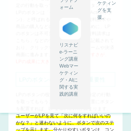
ラットフ
ケティン
定の行動を取ってもらうよう促すボタンです。
ォーム
グを支
LPのボタンは「CTAボタン(Call To Actionボタ
援。
ン)」と呼ばれる場合もあります。
資料請求や
商品の購入などの目的を達成するために、LP
のボタンは不可欠な要素
です。 「資料請求は
こちら」などのテキストがボタンに記載されて
リスナビ
おり、クリックすると申し込みフォームや決済
e-ラーニ
画面に進みます。
ボタンのわかりやすさが、
ング講座
LPの成果に大きく影響
します。
Webマー
ケティン
LPのボタン(CTA)の役割と重要性
グ・AIに
関する実
践的講座
LPのボタンの役割は、ユーザーに特定の行動
を取ってもらうことです。適切な位置にボタン
を配置すれば、LP全体のCVRが高まります。
ユーザーがLPを見て「次に何をすればいいの
かな？」と迷わないように、ボタンで次のステ
ップを示します。
分かりやすいボタンは、コン