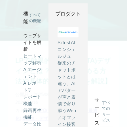
機
プロダクト
すべて
の機能
能
ウェブサ
イトを解
SiTest AI
析
コンシェ
ヒートマ
ルジュ
LPで効果的なボタン(CTA)デザ
ップ解析
従来のチ
インとは？【CVRを高める方
AIエージ
ャットボ
ェント
ットとは
法や具体的な改善方法を解説】
AIレポー
違う、AI
ト®
アバター
公開日：2025/06/02
最終更新日：
レポート
が声と表
サ
2026/04/16
すべ
機能
情で寄り
ー
ての
カテゴリ -
録画再生
LPO(ランディングページ最適
添うWeb
サー
ビ
機能
／オフラ
化)
,
UI/UX・デザイン
ビス
ス
データ比
イン接客