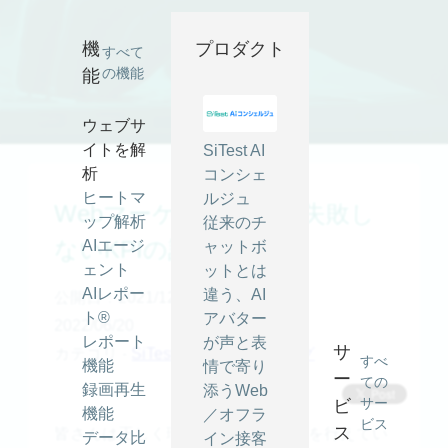
機
プロダクト
すべて
の機能
能
ウェブサ
イトを解
SiTest AI
析
コンシェ
ヒートマ
ルジュ
Webマーケティングで失敗し
ップ解析
従来のチ
ないKPIの設定方法
AIエージ
ャットボ
ェント
ットとは
AIレポー
違う、AI
公開日：2021/12/17
最終更新日：
ト®
アバター
2022/06/20
レポート
が声と表
サ
カテゴリ -
SiTest TV
,
マーケティング
すべ
機能
情で寄り
ー
ての
録画再生
添うWeb
サー
ビ
機能
／オフラ
ビス
ス
皆さんは正しく理解してKPI の設定を行えてい
データ比
イン接客