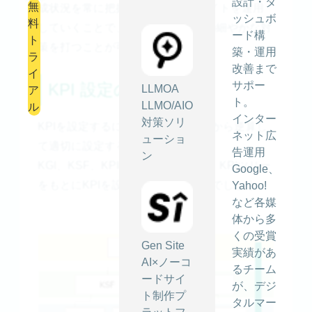
設計・ダ
無
成状況を常に把握しながらWeb サイトを運用
ッシュボ
料
していくことで、目標達成のための細やかな対
ード構
ト
策を打つことが可能になります。
築・運用
ラ
改善まで
イ
サポー
KPI 設定のプロセス
LLMOA
ア
ト。
LLMO/AIO
ル
インター
対策ソリ
KPIを設定するには、最終的な目的から逆算し
ネット広
ューショ
て適切に設定することが大切です。
告運用
ン
KGI、KSF、KPIの構造を理解して、KPIツリー
Google、
をもとにKPIを設定していくとよいでしょう。
Yahoo!
など各媒
体から多
くの受賞
Gen Site
実績があ
AI×ノーコ
るチーム
ードサイ
が、デジ
ト制作プ
タルマー