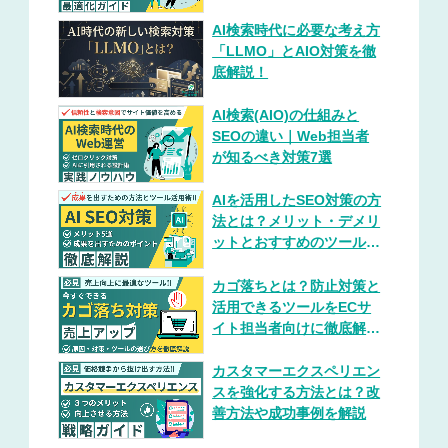
AI検索時代に必要な考え方
「LLMO」とAIO対策を徹
底解説！
AI検索(AIO)の仕組みと
SEOの違い｜Web担当者
が知るべき対策7選
AIを活用したSEO対策の方
法とは？メリット・デメリ
ットとおすすめのツールを
紹介
カゴ落ちとは？防止対策と
活用できるツールをECサ
イト担当者向けに徹底解
説！
カスタマーエクスペリエン
スを強化する方法とは？改
善方法や成功事例を解説