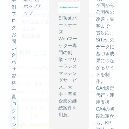
KPI とは？
企画から
ポップア
例
KPI 設定のプロセス
公開後の
ップ
ブ
Web マーケティングで使用されるKPI項目
SiTest パ
改善・集
ロ
KPI 設定で成功する3つのポイント
ートナー
客まで一
グ
まとめ
ズ
貫対応。
お
解説動画
Webマー
SiTest の
問
ケター専
データに
い
KPI とは？
門の副
基づき成
合
業・フリ
果につな
わ
ーランス
がるサイ
KPI とはKey Performance Indicatorの略で、企
せ
マッチン
トを制
資
業やプロジェクトといった組織の目標を達成す
グサービ
作。
料
るために重要な業績を評価する指標です。
ス。大
GA4設定
一
Web マーケティングの分野では、Webサイト
手・有名
代行・運
覧
全体の目標達成に必要な施策を評価し、達成状
企業の継
用支援
ロ
続案件を
況を把握するための指標を指す言葉として使わ
GA4の初
グ
用意。
期設定か
れています。
イ
ら、KPI
目標に合わせて適切なKPIを設定
し、KPI の達
ン