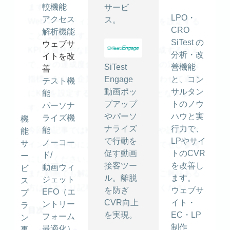
ますか？
較機能
サービ
LPO・
アクセス
ス。
Webマーケティングにおいて、KPI を設定する
CRO
解析機能
ことは重要です。
SiTest の
ウェブサ
KPI は最終的な目標（ゴール）を達成するうえ
分析・改
イトを改
で、その達成度合いを計測するための定量的な
SiTest
善機能
善
指標となり、企業や組織の目標に合わせて適切
Engage
と、コン
テスト機
動画ポッ
サルタン
にKPIを設定することが成功のカギとなりま
能
プアップ
トのノウ
パーソナ
す。
やパーソ
ハウと実
ライズ機
機
ナライズ
行力で、
今回の記事ではKPI 設定のプロセスや設定のポ
能
能
で行動を
LPやサイ
ノーコー
サ
イントを中心にまとめておりますのでぜひ参考
促す動画
トのCVR
ド/
ー
にしてください。
接客ツー
を改善し
動画ウィ
ビ
また動画でも解説しておりますのでご興味ある
ル。離脱
ます。
ジェット
ス
方は目次より記事の一番下からご覧ください。
を防ぎ
ウェブサ
EFO（エ
プ
CVR向上
イト・
ントリー
ラ
目次
を実現。
EC・LP
フォーム
ン
制作
最適化）
事