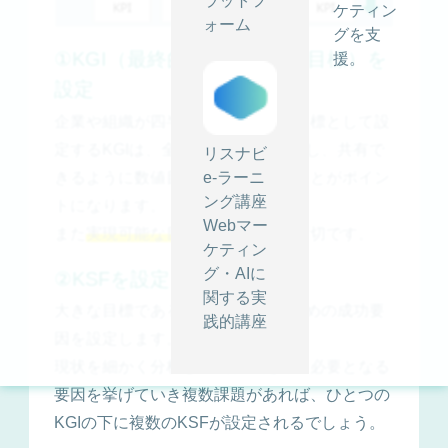
ラットフ
ケティン
ォーム
グを支
①KGI（最終的に達成したい目標）を
援。
設定
企業や組織が四半期・年次などの目標として設
定するKGIは、全社員が容易に理解し、共有で
リスナビ
きるように数値目標を含んでいることがポイン
e-ラーニ
ング講座
トになります。
Webマー
また
実現可能な目標である
ことも大切です。
ケティン
グ・AIに
②KSFを設定
関する実
大きな目標であるKGIを達成するための成功要
践的講座
因を設定します。
現状を細かく分析し、成功のために必要となる
要因を挙げていき複数課題があれば、ひとつの
KGIの下に複数のKSFが設定されるでしょう。