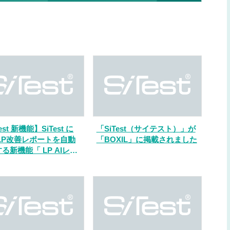
est 新機能】SiTest に
「SiTest（サイテスト）」が
がLP改善レポートを自動
「BOXIL」に掲載されました
る新機能「 LP AIレポ
® 」提供開始、リリース
 AI クレジットを増量