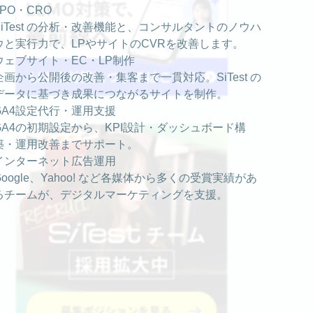
LPO・CRO
SiTest の分析・改善機能と、コンサルタントのノウハ
ウと実行力で、LPやサイトのCVRを改善します。
ウェブサイト・EC・LP制作
企画から公開後の改善・集客まで一貫対応。SiTest の
データに基づき成果につながるサイトを制作。
GA4設定代行・運用支援
GA4の初期設定から、KPI設計・ダッシュボード構
築・運用改善までサポート。
インターネット広告運用
Google、Yahoo! など各媒体から多くの受賞実績があ
るチームが、デジタルマーケティングを支援。