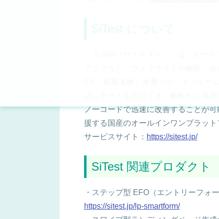
SiTest について
「 SiTest（サイテスト）」は、ヒート
アップなど、ウェブサイトの解析・改
CX（顧客体験）改善プラットフォーム
計レポートを出力でき、解析から発見し
ノーコードで迅速に改善することが可能
援する国産のオールインワンプラット
サービスサイト：
https://sitest.jp/
SiTest 関連プロダクト
・ステップ型 EFO（エントリーフォーム最
https://sitest.jp/lp-smartform/