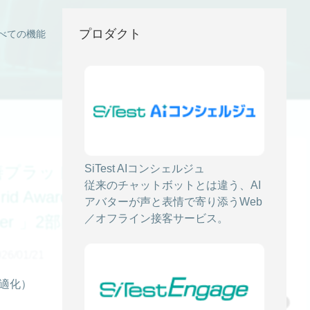
プロダクト
べての機能
プラットフォーム「 SiTest（サイ
SiTest AIコンシェルジュ
従来のチャットボットとは違う、AI
d Award 2026 Winter にて「
アバターが声と表情で寄り添うWeb
former 」2部門同時受賞
／オフライン接客サービス。
/01/21
最適化）