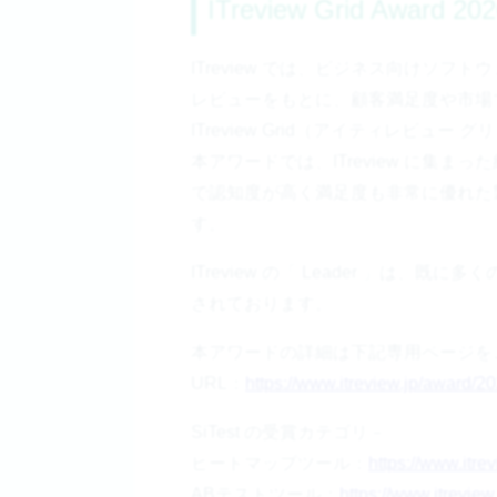
ITreview Grid Award 
ITreview では、ビジネス向けソ
レビューをもとに、顧客満足度や市場
ITreview Grid（アイティレビュ
本アワードでは、ITreview に集ま
で認知度が高く満足度も非常に優れた製品
す。
ITreview の「 Leader 」は
されております。
本アワードの詳細は下記専用ページを
URL：
https://www.itreview.jp/award/2
SiTest の受賞カテゴリ－
ヒートマップツール：
https://www.itre
ABテストツール：
https://www.itreview