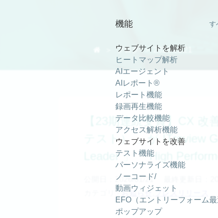
機能
す
ウェブサイトを解析

＞
ブログ
＞ 2026/01/21
ヒートマップ解析
AIエージェント
AIレポート®
レポート機能
録画再生機能
データ比較機能
【23期連続受賞】CX 改善
アクセス解析機能
テスト） 」が ITreview Gri
ウェブサイトを改善
テスト機能
Leader 」「 High Per
パーソナライズ機能
ノーコード/
公開日：2026/01/21
最終更新日：2026
動画ウィジェット
カテゴリ -
お知らせ
,
プレスリリース
EFO（エントリーフォーム
ポップアップ