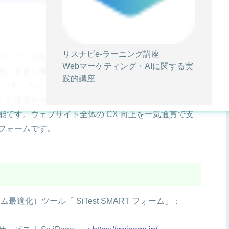
リスナビe-ラーニング講座
マップ・ A/B テスト・パーソナライズ・ EFO ・ポップ
Webマーケティング・AIに関する実
善に必要な機能を備えたノーコードサイト改善・
践的講座
です。さらに AI （人工知能）による解析データの集
た課題を A/B テストやパーソナライズ機能を用いて
です。ウェブサイト全体の CX 向上を一気通貫で支
フォームです。
適化）ツール「 SiTest SMART フォーム」：