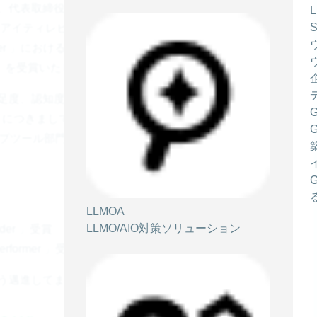
表取締役社長 兼 CEO 黒野 源太）運営の IT 製品レ
ew（アイティレビュー） 」において、2026年1月に発表さ
026 Winter 」におけるヒートマップツール、AB テストツールの
rmer 」を受賞いたしました。
足度、認知度ともに優れた製品であるとご評価いただ
rd 」につきましては「 High Performer 」での選出も含め
ツール部門」においても最高位である「 Leader 」を
LLMOA
LLMO/AIO対策ソリューション
er 」受賞
former 」受賞
う邁進してまいります。