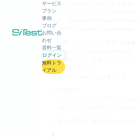
クラウド株式会社（本社：東京都港区、代
サービス
プラン
ビュープラットフォーム 「 ITrevi
事例
れた「 ITreview Grid Award 2
ブログ
計2部門で「 Leader / High Perfo
お問い合
わせ
ご利用いただいているお客様に顧客満
資料一覧
いたおかげで「 ITreview Grid Awa
ログイン
23期連続となり、今期も「ヒートマップ
無料トラ
獲得いたしました。
イアル
受賞部門の詳細は下記の通りです。
【受賞部門】
・ ヒートマップツール部門にて「 Lead
・ AB テストツール部門にて「 High Per
今後もお客様のご期待に応えられるよ