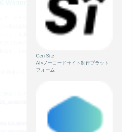
2026 Winter について
フトウェア・クラウドサービスについて集まったユーザーの
での製品認知度が把握できる独自の四象限マップ「
ー グリッド）」を展開しています。
った約15.1万件のレビューをもとに、同一カテゴリーの中
を「 Leader 」として表彰、バッジを発行していま
Gen Site
AI×ノーコードサイト制作プラット
フォーム
、既に多くの利用者から支持を得ている証であり、名誉ある称号と
ご確認ください。
026_winter.html
view.jp/categories/heat-map
.jp/categories/ab-test