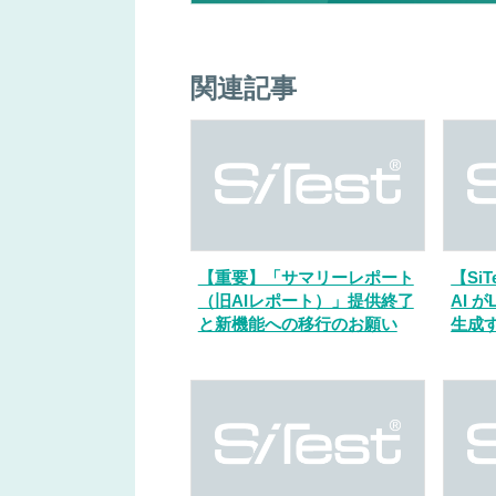
関連記事
【重要】「サマリーレポート
【SiT
（旧AIレポート）」提供終了
AI 
と新機能への移行のお願い
生成す
ート
記念で