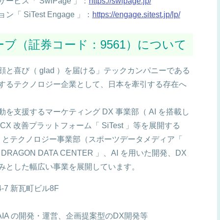
ビス「 SwiPage 」：
https://swipage.jp/
iTest Engage 」：
https://engage.sitest.jp/lp/
ブ（証券コード：9561）について
と喜び（ glad ）を届ける」テックカンパニーである
するテクノロジー企業として、日本を牽引する存在へ
支援するマーケティング DX 事業部（ AI を搭載し
 改善プラットフォーム「 SiTest 」等を展開する
行）とテクノロジー事業部（スポーツデータメディア「
RAGON DATA CENTER 」、AI を用いた開発、DX
みとした幅広い事業を展開しています。
7 新瓦町ビル8F
AIA の開発・運営、企画提案型のDX開発等