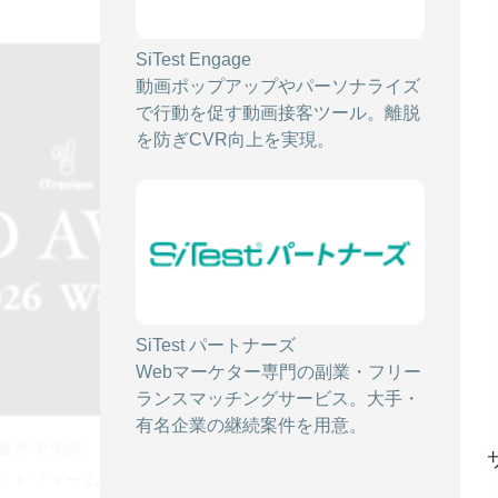
SiTest Engage
動画ポップアップやパーソナライズ
で行動を促す動画接客ツール。離脱
を防ぎCVR向上を実現。
SiTest パートナーズ
Webマーケター専門の副業・フリー
ランスマッチングサービス。大手・
有名企業の継続案件を用意。
市中央区 代表取締役 CEO 金島 弘樹）が提供する
トフォーム「 SiTest（サイテスト） 」は、アイティ