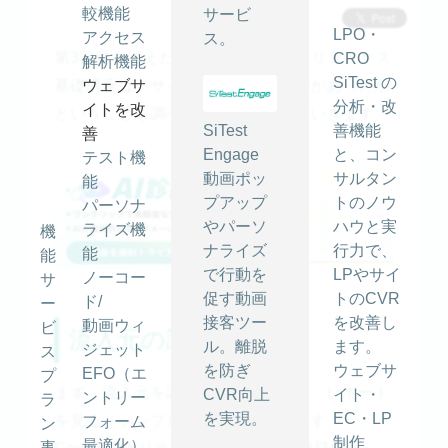
較機能
サービ
LPO・
アクセス
ス。
第3回目を迎えた今回の Googleアナリティクス
CRO
解析機能
SiTest の
基礎講座は、サイトにどこから訪問があったか
ウェブサ
分析・改
イトを改
ということを調べる方法を解説していきます。
SiTest
善機能
善
Engage
と、コン
テスト機
動画ポッ
サルタン
能
プアップ
トのノウ
パーソナ
やパーソ
ハウと実
ライズ機
機
ナライズ
行力で、
能
能
で行動を
LPやサイ
ノーコー
サ
促す動画
トのCVR
ド/
ー
接客ツー
を改善し
動画ウィ
ビ
流入元の調べ方
ル。離脱
ます。
ジェット
ス
を防ぎ
ウェブサ
EFO（エ
プ
まず、流入元を調べるには、「集客」レポート
CVR向上
イト・
ントリー
ラ
を実現。
EC・LP
を見るとシンプルで分かりやすいです。
フォーム
ン
制作
最適化）
事