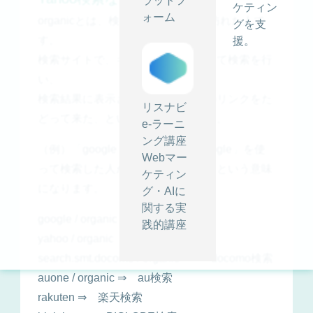
ラットフ
ケティン
ォーム
organicとは、検索エンジン経由で訪れた人で
グを支
す。
援。
検索サイトで、キーワードを入力して検索を行
い、
検索結果に表示された、広告以外のリンクをた
リスナビ
どって来た、ということになります。
e-ラーニ
ング講座
（例）「google / organic」＝「Google」を使
Webマー
って検索した人がサイトを訪れた、という意味
ケティン
になります。
グ・AIに
関する実
google / organic ⇒ Google検索
践的講座
yahoo / organic ⇒ Yahoo検索
search.smt.docomo / organic ⇒ docomo検索
auone / organic ⇒ au検索
rakuten ⇒ 楽天検索