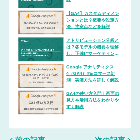
説
【GA4】カスタムディメン
ションとは？概要や設定方
法、注意点などを解説
アトリビューション分析と
は？各モデルの概要を理解
し、正確にマーケティング
施策を評価しよう
Google アナリティクス
4（GA4）のeコマース計
測 実装方法を詳しく解説
GA4の使い方入門｜画面の
見方や活用方法をわかりや
すく解説
前の記事
次の記事