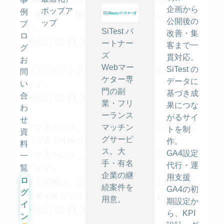
Googleアナリティクスの左にある項目欄から
企画から
ポップア
例
「集客」⇒「概要」の順でクリックしてくださ
公開後の
ップ
ブ
い。
SiTest パ
改善・集
ロ
ートナー
客まで一
グ
ズ
貫対応。
お
Webマー
SiTest の
以下の円グラフでは主な流入元の割合が分かり
問
ケター専
データに
い
ます。
門の副
基づき成
合
業・フリ
果につな
わ
ーランス
がるサイ
せ
チャネルとは、どこからアクセスしてきたかと
マッチン
トを制
資
グサービ
いう流入経路のことです。
作。
料
ス。大
GA4設定
チャネルには、あらかじめ参照元が設定されて
一
手・有名
代行・運
覧
います。
企業の継
用支援
ロ
また実際に、どんなサイトからの流入かは下記
続案件を
GA4の初
グ
の表を使って詳しく見る事ができます。
用意。
期設定か
イ
ら、KPI
ン