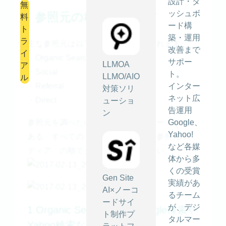
設計・ダ
無
ッシュボ
参照元の種類と調べ方
料
ード構
ト
築・運用
ラ
主な参照元は以下の４種類に分けられます。
改善まで
イ
・Organic Search
サポー
LLMOA
ア
・Social
ト。
LLMO/AIO
ル
・Referral
インター
対策ソリ
ネット広
・Direct
ューショ
告運用
ン
参照元を調べたいときは、集客レポートの中に
Google、
Yahoo!
ある「すべてのトラフィック」⇒「参照元/メ
など各媒
ディア」の順でクリックしてください。
体から多
くの受賞
Gen Site
実績があ
AI×ノーコ
るチーム
ードサイ
が、デジ
1.Organic Search ⇒ Google検索や
ト制作プ
タルマー
Yahoo検索などの検索