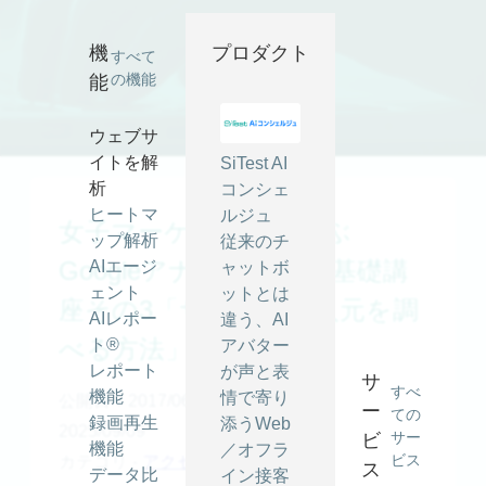
機
プロダクト
すべて
の機能
能
ウェブサ
イトを解
SiTest AI
析
コンシェ
ヒートマ
ルジュ
女子マーケッターと学ぶ
ップ解析
従来のチ
Googleアナリティクス基礎講
AIエージ
ャットボ
ェント
ットとは
座その3「サイトの流入元を調
AIレポー
違う、AI
べる方法」
ト®
アバター
レポート
が声と表
サ
すべ
機能
情で寄り
公開日：2017/06/01
最終更新日：
ー
ての
録画再生
添うWeb
2025/09/09
サー
ビ
機能
／オフラ
ビス
カテゴリ -
アクセス解析
ス
データ比
イン接客