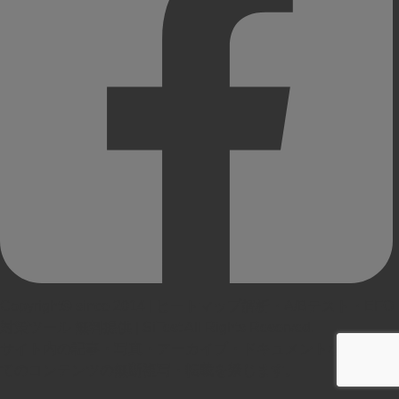
Copyright© since 2014 | ヒートマップ解析・A/Bテスト・EFO
対策ツール 無料提供 | SiTest All Rights Reserved.
サイト内の記事・写真・アーカイブ・ドキュメントなど、すべ
てのコンテンツの無断複写・転載を禁じます。