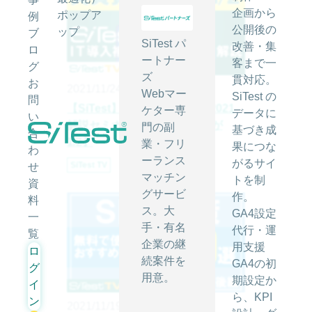
企画から
ポップア
例
公開後の
ップ
ブ
SiTest パ
改善・集
ロ
ートナー
客まで一
グ
ズ
貫対応。
お
2021/11/24
Webマー
SiTest の
問
【SiTest】IT導入補助金制度2021
ケター専
データに
い
解説セミナー【実質費用負担が
門の副
基づき成
合
1/2】
業・フリ
果につな
わ
ーランス
がるサイ
SiTest TV
せ
マッチン
トを制
資
グサービ
作。
料
ス。大
GA4設定
一
手・有名
代行・運
覧
企業の継
用支援
ロ
続案件を
GA4の初
グ
用意。
期設定か
イ
ら、KPI
ン
2021/11/19