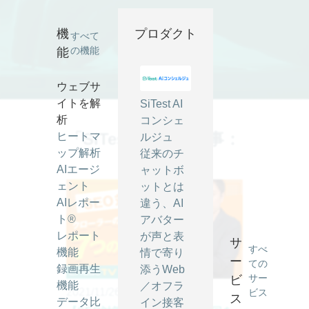
SiTest TV ｜ SiTest (サイテスト) ブログ ｜ Page 2
機
プロダクト
すべて
の機能
能
ウェブサ
イトを解
SiTest AI
析
コンシェ
「SiTest TV」の記事：
ヒートマ
ルジュ
ップ解析
従来のチ
AIエージ
ャットボ
ェント
ットとは
AIレポー
違う、AI
ト®
アバター
レポート
が声と表
サ
すべ
機能
情で寄り
ー
ての
録画再生
添うWeb
サー
ビ
機能
／オフラ
2021/11/26
ビス
ス
データ比
イン接客