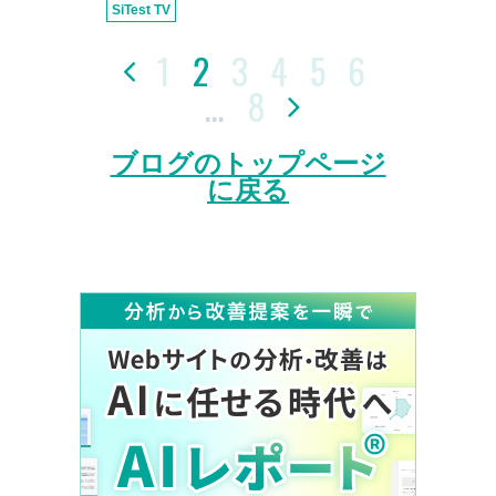
SiTest TV
1
2
3
4
5
6

…
8

ブログのトップページ
に戻る