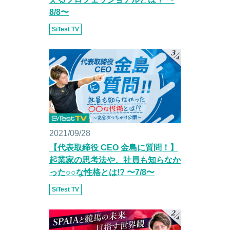
8/8〜
SiTest TV
2021/09/28
【代表取締役 CEO 金島に質問！】
起業家の思考法や、社員も知らなか
った○○な性格とは!? 〜7/8〜
SiTest TV