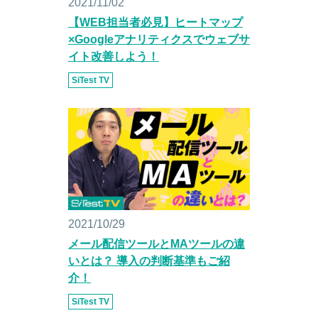
2021/11/02
【WEB担当者必見】ヒートマップ
×Googleアナリティクスでウェブサ
イト改善しよう！
SiTest TV
2021/10/29
メール配信ツールとMAツールの違
いとは？ 導入の判断基準もご紹
介！
SiTest TV