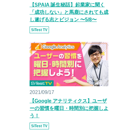
【SPAIA 誕生秘話】起業家に聞く
「成功しない」と馬鹿にされても成
し遂げる志とビジョン 〜5/8〜
SiTest TV
2021/09/17
【Google アナリティクス】ユーザ
ーの習慣を曜日・時間別に把握しよ
う！
SiTest TV