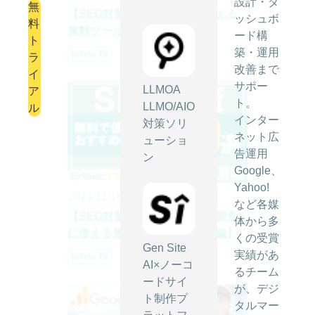
設計・ダ
無
【SEO対策】サイト改善に使える
ッシュボ
料
無料ツール10選【後編】
ード構
ト
築・運用
SiTest TV
ラ
改善まで
イ
サポー
LLMOA
ア
ト。
LLMO/AIO
ル
インター
対策ソリ
ネット広
ューショ
告運用
ン
Google、
Yahoo!
2021/11/16
など各媒
【SEO対策】情報収集や競合調査
体から多
に使える無料ツール10選【前編】
くの受賞
Gen Site
実績があ
SiTest TV
AI×ノーコ
るチーム
ードサイ
が、デジ
ト制作プ
タルマー