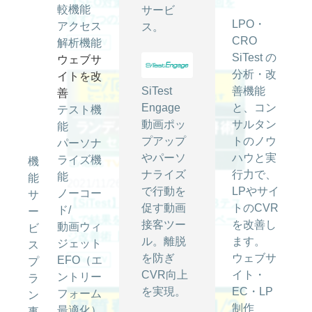
【SEO対策】クローラーの巡回を
較機能
サービ
促す7つの方法
LPO・
アクセス
ス。
CRO
解析機能
SiTest TV
SiTest の
ウェブサ
分析・改
イトを改
SiTest
善機能
善
Engage
と、コン
テスト機
動画ポッ
サルタン
能
プアップ
トのノウ
パーソナ
やパーソ
ハウと実
ライズ機
機
ナライズ
行力で、
能
能
2021/11/26
で行動を
LPやサイ
ノーコー
サ
【SiTest】ヒートマップとA/Bテス
促す動画
トのCVR
ド/
ー
トで結果を出す ランディングペー
接客ツー
を改善し
動画ウィ
ビ
ジ改善術【セミナー】
ル。離脱
ます。
ジェット
ス
を防ぎ
ウェブサ
EFO（エ
SiTest TV
プ
CVR向上
イト・
ントリー
ラ
を実現。
EC・LP
フォーム
ン
制作
最適化）
事