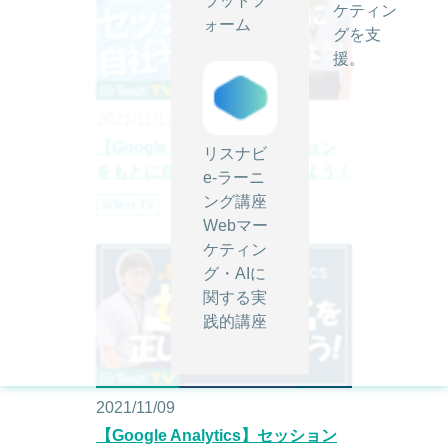
ラットフ
ケティン
ォーム
グを支
援。
2021/11/12
【Google Analytics】セッション
リスナビ
をもとに自社サイトを分析しよう！
e-ラーニ
ング講座
SiTest TV
Webマー
ケティン
グ・AIに
関する実
践的講座
2021/11/09
【Google Analytics】セッション