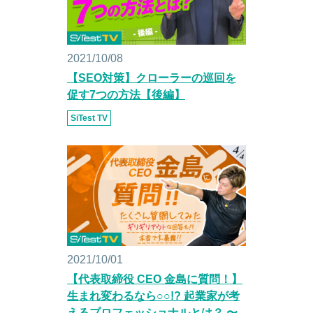
2021/10/08
【SEO対策】クローラーの巡回を
促す7つの方法【後編】
SiTest TV
2021/10/01
【代表取締役 CEO 金島に質問！】
生まれ変わるなら○○!? 起業家が考
えるプロフェッショナルとは？ 〜